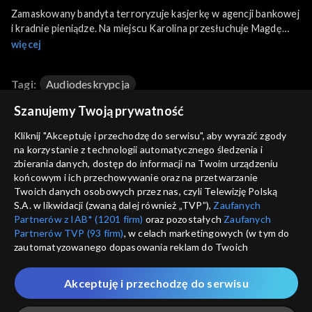
Zamaskowany bandyta terroryzuje kasjerkę w agencji bankowej
i kradnie pieniądze. Na miejscu Karolina przesłuchuje Magdę
Kozłowską,
więcej
Gibalski zabezpiecza monitoring. W agencji pojawia się drugi
kasjer, który w czasie napadu był na obiedzie. Mężczyzna
Tagi:
Audiodeskrypcja
przypomina sobie, że
ktoś obserwował bank od dawna. Kasjerka zwierza się księdzu
Szanujemy Twoją prywatność
Mateuszowi. Zdenerwowana
Napisy:
Polski
mówi o napadzie i sugeruje, że wie kto to mógł być. Niedługo
Kliknij "Akceptuję i przechodzę do serwisu", aby wyrazić zgody
po tym
na korzystanie z technologii automatycznego śledzenia i
Sezony i odcinki
dziewczynę potrąca samochód...
zbierania danych, dostęp do informacji na Twoim urządzeniu
końcowym i ich przechowywanie oraz na przetwarzanie
Twoich danych osobowych przez nas, czyli Telewizję Polską
Wybierz
S.A. w likwidacji (zwaną dalej również „TVP”),
Zaufanych
Partnerów z IAB* (1201 firm)
oraz pozostałych
Zaufanych
Sezon 35
Partnerów TVP (93 firm)
, w celach marketingowych (w tym do
zautomatyzowanego dopasowania reklam do Twoich
zainteresowań i mierzenia ich skuteczności) i pozostałych,
Rekomendowane dla Ciebie
Sezon 34
które wskazujemy poniżej, a także zgody na udostępnianie
Akceptuję i przechodzę do serwisu
przez nas identyfikatora PPID do Google.
Sezon 33
NOWY SERIAL
Twoje dane osobowe zbierane podczas odwiedzania przez