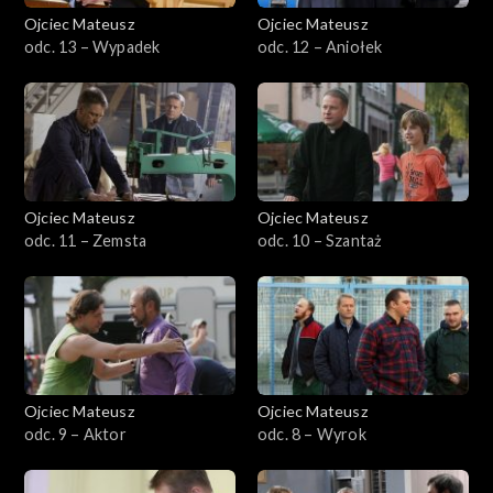
Ojciec Mateusz
Ojciec Mateusz
Sezon 32
odc. 13 – Wypadek
odc. 12 – Aniołek
Sezon 31
Sezon 30
Sezon 29
Ojciec Mateusz
Ojciec Mateusz
odc. 11 – Zemsta
odc. 10 – Szantaż
Sezon 28
Sezon 27
Sezon 26
Ojciec Mateusz
Ojciec Mateusz
Sezon 25
odc. 9 – Aktor
odc. 8 – Wyrok
Sezon 24