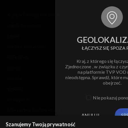
Sezon 5
© 2026 Telewizja Polska S.A. w likwidacji
regulamin serwisu
Sezon 4
cennik
GEOLOKALIZ
Sezon 3
polityka prywatności
ŁĄCZYSZ SIĘ SPOZA 
Sezon 2
moje zgody
Kraj, z którego się łączys
Zjednoczone , w związku z czy
pomoc
Sezon 1
na platformie TVP VOD
nieodstępna. Sprawdź, które m
kontakt
obejrzeć.
voucher
Nie pokazuj pon
dostępność
informacje o dostawcy usług
ANULUJ
SP
Szanujemy Twoją prywatność