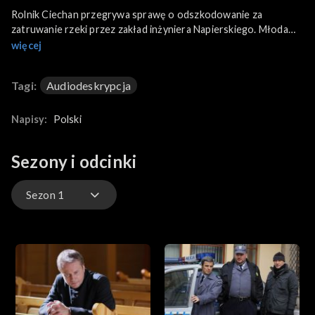
Rolnik Ciechan przegrywa sprawę o odszkodowanie za
zatruwanie rzeki przez zakład inżyniera Napierskiego. Młoda
pani mecenas, która działa w fundacji ekologicznej, wzywa
więcej
mieszkańców do protestu.
Tagi:
Audiodeskrypcja
Napisy:
Polski
Sezony i odcinki
Sezon 1
Sezon 35
Sezon 34
Sezon 33