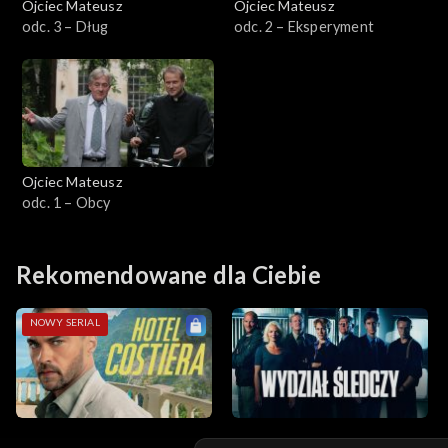
Ojciec Mateusz
Ojciec Mateusz
odc. 3 – Dług
odc. 2 – Eksperyment
Sezon 14
Sezon 13
Sezon 12
Ojciec Mateusz
Sezon 11
odc. 1 – Obcy
Sezon 10
Rekomendowane dla Ciebie
Sezon 9
NOWY SERIAL
Sezon 8
Sezon 7
Sezon 6