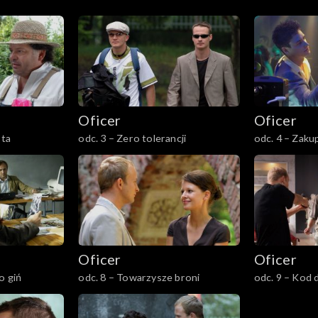
Oficer
Oficer
sta
odc. 3 – Zero tolerancji
odc. 4 – Zak
Oficer
Oficer
o giń
odc. 8 – Towarzysze broni
odc. 9 – Kod