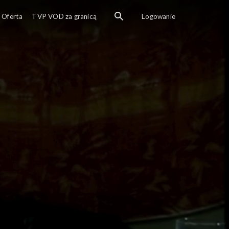
Policjanci grupy CBŚ otrzymują informację o planowan
Oferta
TVP VOD za granicą
Logowanie