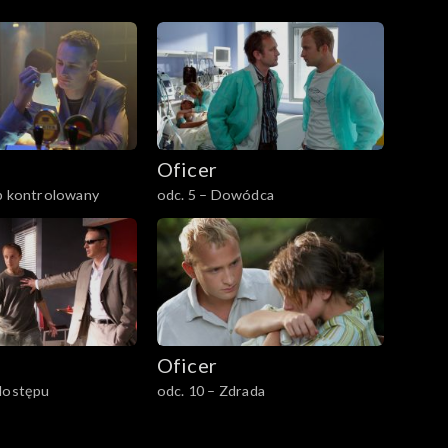
Oficer
up kontrolowany
odc. 5 – Dowódca
Oficer
 dostępu
odc. 10 – Zdrada