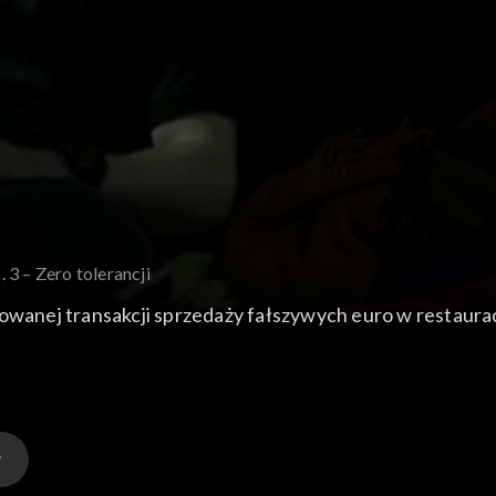
. 3 – Zero tolerancji
nowanej transakcji sprzedaży fałszywych euro w restaurac