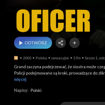
ODTWÓRZ
2005
Polska
sensacyjne
57m
Sezon 1, od
Grand zaczyna podejrzewać, że siostra może czeg
Policji podejmowane są kroki, prowadzące do zli
przeciwnikiem jest Grand.
więcej
Napisy:
Polski