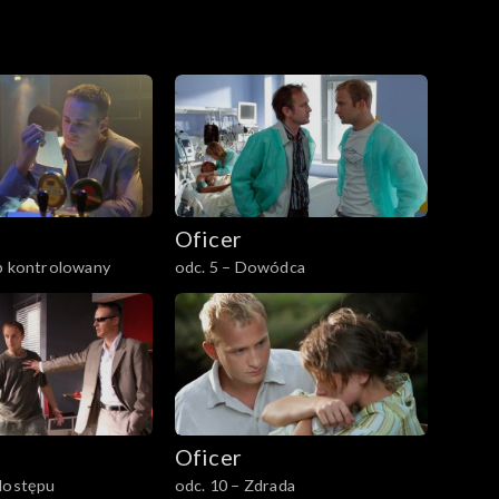
Oficer
up kontrolowany
odc. 5 – Dowódca
Oficer
 dostępu
odc. 10 – Zdrada