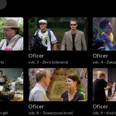
Oficer
Oficer
sta
odc. 3 – Zero tolerancji
odc. 4 – Zak
Oficer
Oficer
o giń
odc. 8 – Towarzysze broni
odc. 9 – Kod