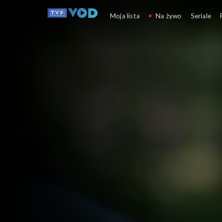
O mnie się nie martw
Moja lista
Na żywo
Seriale