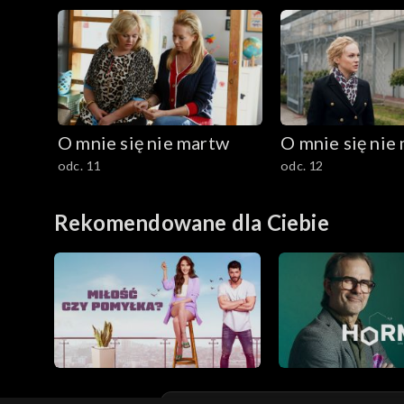
Sezon 9
Sezon 10
Sezon 11
O mnie się nie martw
O mnie się nie
Sezon 12
odc. 11
odc. 12
Sezon 13
Rekomendowane dla Ciebie