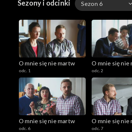
Sezony i odcinki
Sezon 6
tajemnicy Sylwii, którą ta mu wyznaje.
Sezon 1
Sezon 2
Sezon 3
O mnie się nie martw
O mnie się nie
Sezon 4
odc. 1
odc. 2
Sezon 5
Sezon 6
Sezon 7
O mnie się nie martw
O mnie się nie
Sezon 8
odc. 6
odc. 7