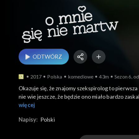
ODTWÓRZ
2017
Polska
komediowe
43m
Sezon 6, od
Okazuje się, że znajomy szekspirolog to pierwsza
nie wie jeszcze, że będzie ono miało bardzo zas
porozmawiać poważnie z Pawłem. Nieoczekiwanie
więcej
kancelarii zjawia się koleżanka szkolna Pawła, k
Napisy:
Polski
porządku. W zaistniałej sytuacji Paweł postanawi
niespodziewanie wymyka się spod kontroli, a Ma
Wojtek i pani Irenka cały dzień skutecznie stara