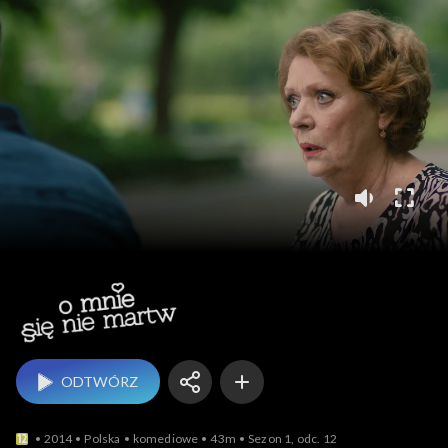
O mnie się nie martw
ODTWÓRZ
2014
Polska
komediowe
43m
Sezon 1, odc. 12