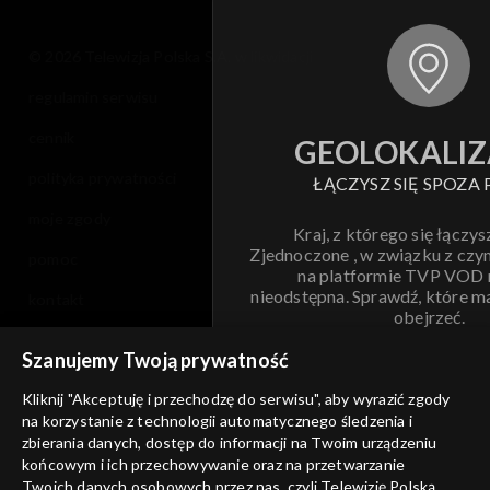
© 2026 Telewizja Polska S.A. w likwidacji
regulamin serwisu
cennik
GEOLOKALIZ
polityka prywatności
ŁĄCZYSZ SIĘ SPOZA 
moje zgody
Kraj, z którego się łączys
Zjednoczone , w związku z czy
pomoc
na platformie TVP VOD
nieodstępna. Sprawdź, które m
kontakt
obejrzeć.
voucher
Szanujemy Twoją prywatność
Nie pokazuj pon
dostępność
Kliknij "Akceptuję i przechodzę do serwisu", aby wyrazić zgody
informacje o dostawcy usług
na korzystanie z technologii automatycznego śledzenia i
ANULUJ
SP
zbierania danych, dostęp do informacji na Twoim urządzeniu
końcowym i ich przechowywanie oraz na przetwarzanie
Twoich danych osobowych przez nas, czyli Telewizję Polską