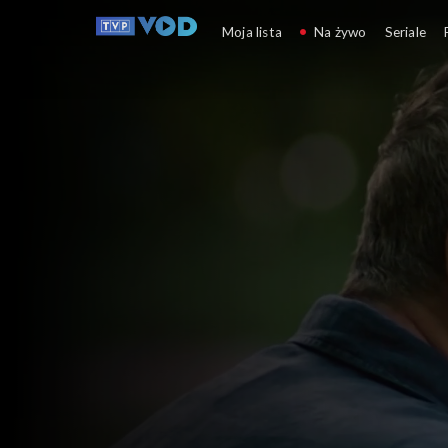
O mnie się nie martw
Moja lista
Na żywo
Seriale