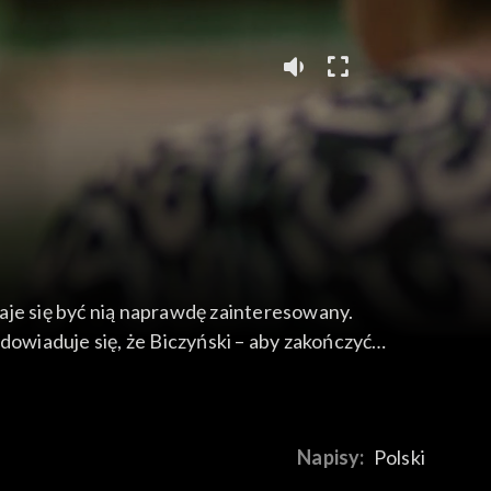
aje się być nią naprawdę zainteresowany.
dowiaduje się, że Biczyński – aby zakończyć
in, mimo iż świeżo porzucony, postanawia
utkach błąd.
Napisy:
Polski