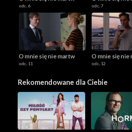
Sezon 8
odc. 6
odc. 7
Sezon 9
Sezon 10
Sezon 11
O mnie się nie martw
O mnie się nie
Sezon 12
odc. 11
odc. 12
Sezon 13
Rekomendowane dla Ciebie