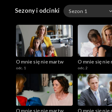
Sezony i odcinki
Sezon 1
Sezon 1
Sezon 2
Sezon 3
O mnie się nie martw
O mnie się nie
Sezon 4
odc. 1
odc. 2
Sezon 5
Sezon 6
Sezon 7
O mnie się nie martw
O mnie się nie