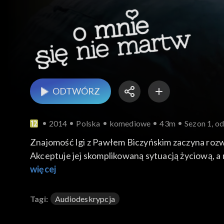
ODTWÓRZ
2014
Polska
komediowe
43m
Sezon 1, od
Znajomość Igi z Pawłem Biczyńskim zaczyna rozwi
Akceptuje jej skomplikowaną sytuacją życiową, a 
swoje małżeństwo – kancelarię Zarzyckiego i m
więcej
uczcić urodziny Aśki prezentem. Wskutek pośpie
Tagi:
Audiodeskrypcja