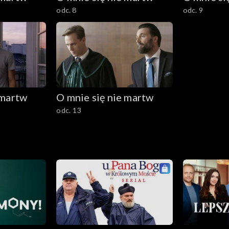
odc. 8
odc. 9
 martw
O mnie się nie martw
odc. 13