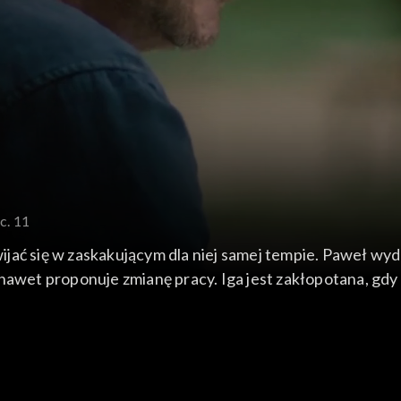
c. 11
jać się w zaskakującym dla niej samej tempie. Paweł wyd
nawet proponuje zmianę pracy. Iga jest zakłopotana, gdy 
ecenasa Kaszubę na swego pełnomocnika. Tymczasem Marc
chu i nieuwagi Kaszuba popełnia jednak brzemienny w sk