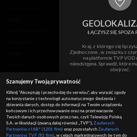
regulamin serwisu
cennik
GEOLOKALIZ
polityka prywatności
ŁĄCZYSZ SIĘ SPOZA 
moje zgody
Kraj, z którego się łączys
Zjednoczone , w związku z czy
pomoc
na platformie TVP VOD
nieodstępna. Sprawdź, które m
kontakt
obejrzeć.
voucher
Szanujemy Twoją prywatność
Nie pokazuj pon
dostępność
Kliknij "Akceptuję i przechodzę do serwisu", aby wyrazić zgody
informacje o dostawcy usług
na korzystanie z technologii automatycznego śledzenia i
ANULUJ
SP
zbierania danych, dostęp do informacji na Twoim urządzeniu
końcowym i ich przechowywanie oraz na przetwarzanie
Twoich danych osobowych przez nas, czyli Telewizję Polską
S.A. w likwidacji (zwaną dalej również „TVP”),
Zaufanych
Partnerów z IAB* (1201 firm)
oraz pozostałych
Zaufanych
Partnerów TVP (93 firm)
, w celach marketingowych (w tym do