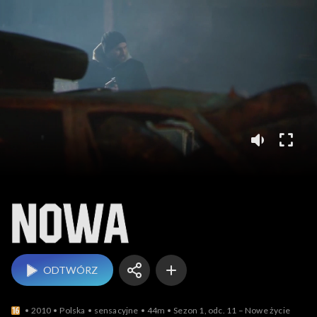
Nowa
ODTWÓRZ
2010
Polska
sensacyjne
44m
Sezon 1, odc. 11 – Nowe życie