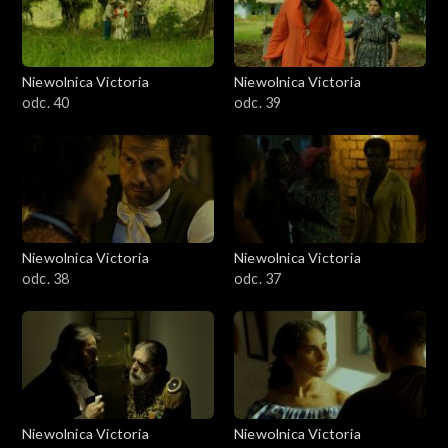
Niewolnica Victoria
Niewolnica Victoria
odc. 40
odc. 39
Niewolnica Victoria
Niewolnica Victoria
odc. 38
odc. 37
Niewolnica Victoria
Niewolnica Victoria