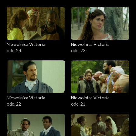
Niewolnica Victoria
Niewolnica Victoria
odc. 24
odc. 23
Niewolnica Victoria
Niewolnica Victoria
odc. 22
odc. 21