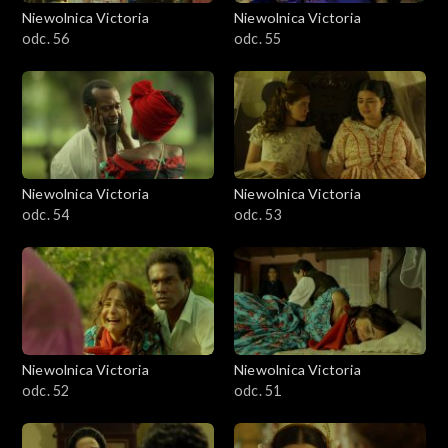
Niewolnica Victoria
Niewolnica Victoria
odc. 56
odc. 55
Niewolnica Victoria
Niewolnica Victoria
odc. 54
odc. 53
Niewolnica Victoria
Niewolnica Victoria
odc. 52
odc. 51