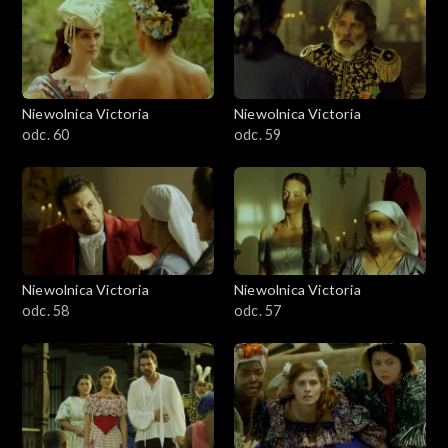
Niewolnica Victoria
Niewolnica Victoria
odc. 60
odc. 59
Niewolnica Victoria
Niewolnica Victoria
odc. 58
odc. 57