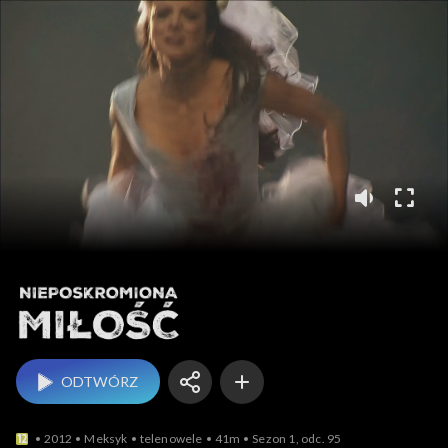
Nieposkromiona miłość
ODTWÓRZ
2012
Meksyk
telenowele
41m
Sezon 1, odc. 95