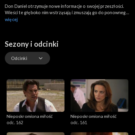
Don Daniel otrzymuje nowe informacje o swojej przeszłości.
Wieści te głęboko nim wstrząsają i zmuszają go do ponownego
uporządkowania życiowych priorytetów. Jednocześnie zaczyna
więcej
dostrzegać, jak wiele tajemnic wciąż ukrywa jego otoczenie.
Sezony i odcinki
Odcinki
Odcinki
Nieposkromiona miłość
Nieposkromiona miłość
odc. 162
odc. 161