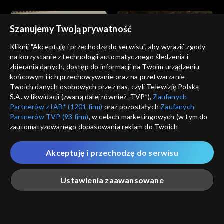
Szanujemy Twoją prywatność
Kliknij "Akceptuję i przechodzę do serwisu", aby wyrazić zgody
na korzystanie z technologii automatycznego śledzenia i
zbierania danych, dostęp do informacji na Twoim urządzeniu
Nieposkromiona miłość
Nieposkromiona miłość
końcowym i ich przechowywanie oraz na przetwarzanie
odc. 12
odc. 11
Twoich danych osobowych przez nas, czyli Telewizję Polską
S.A. w likwidacji (zwaną dalej również „TVP”),
Zaufanych
Partnerów z IAB* (1201 firm)
oraz pozostałych
Zaufanych
Partnerów TVP (93 firm)
, w celach marketingowych (w tym do
zautomatyzowanego dopasowania reklam do Twoich
zainteresowań i mierzenia ich skuteczności) i pozostałych,
które wskazujemy poniżej, a także zgody na udostępnianie
Akceptuję i przechodzę do serwisu
przez nas identyfikatora PPID do Google.
Nieposkromiona miłość
Nieposkromiona miłość
odc. 10
odc. 9
Twoje dane osobowe zbierane podczas odwiedzania przez
Ustawienia zaawansowane
Ciebie naszych
poszczególnych serwisów
zwanych dalej
„Portalem”, w tym informacje zapisywane za pomocą
technologii takich jak: pliki cookie, sygnalizatory WWW lub
innych podobnych technologii umożliwiających świadczenie
Główna
Szukaj
Moja lista
Na żywo
Więcej
dopasowanych i bezpiecznych usług, personalizację treści