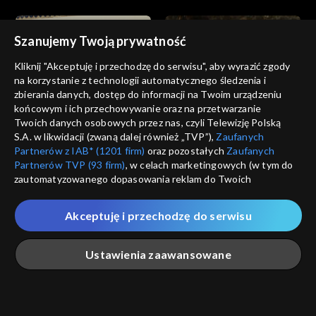
Szanujemy Twoją prywatność
Kliknij "Akceptuję i przechodzę do serwisu", aby wyrazić zgody
na korzystanie z technologii automatycznego śledzenia i
zbierania danych, dostęp do informacji na Twoim urządzeniu
Nieposkromiona miłość
Nieposkromiona miłość
końcowym i ich przechowywanie oraz na przetwarzanie
odc. 12
odc. 11
Twoich danych osobowych przez nas, czyli Telewizję Polską
S.A. w likwidacji (zwaną dalej również „TVP”),
Zaufanych
Partnerów z IAB* (1201 firm)
oraz pozostałych
Zaufanych
Partnerów TVP (93 firm)
, w celach marketingowych (w tym do
zautomatyzowanego dopasowania reklam do Twoich
zainteresowań i mierzenia ich skuteczności) i pozostałych,
które wskazujemy poniżej, a także zgody na udostępnianie
Akceptuję i przechodzę do serwisu
przez nas identyfikatora PPID do Google.
Nieposkromiona miłość
Nieposkromiona miłość
odc. 10
odc. 9
Twoje dane osobowe zbierane podczas odwiedzania przez
Ustawienia zaawansowane
Ciebie naszych
poszczególnych serwisów
zwanych dalej
„Portalem”, w tym informacje zapisywane za pomocą
technologii takich jak: pliki cookie, sygnalizatory WWW lub
innych podobnych technologii umożliwiających świadczenie
Główna
Szukaj
Moja lista
Na żywo
Więcej
dopasowanych i bezpiecznych usług, personalizację treści