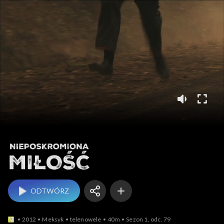
Nieposkromiona miłość
ODTWÓRZ
2012
Meksyk
telenowele
40m
Sezon 1, odc. 79