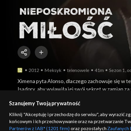
2012
Meksyk
telenowele
41m
Sezon 1, o
Ximena pyta Alonso, dlaczego zachowuje się w t
Isadory, aby wyjawiła jej swój sekret w zamian z
więcej
Szanujemy Twoją prywatność
Kliknij "Akceptuję i przechodzę do serwisu", aby wyrazić z
końcowym i ich przechowywanie oraz na przetwarzanie Twoic
Sezony i odcinki
Wybierz
Partnerów z IAB* (1201 firm)
oraz pozostałych
Zaufanych 