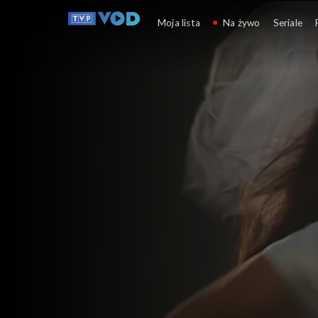
Nieposkromiona miłość
Moja lista
Na żywo
Seriale