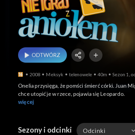
ODTWÓRZ
2008
Meksyk
telenowele
40m
Sezon 1, o
Onelia przysięga, że pomści śmierć córki. Juan M
chce utopić je w rzece, pojawia się Leopardo.
więcej
Sezony i odcinki
Odcinki