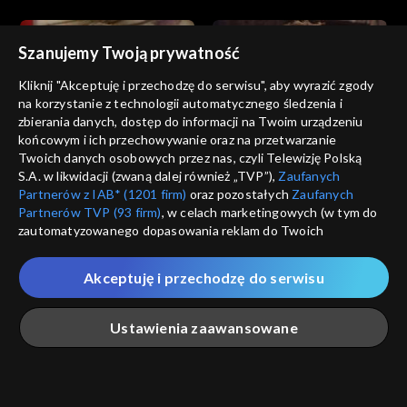
Szanujemy Twoją prywatność
Kliknij "Akceptuję i przechodzę do serwisu", aby wyrazić zgody
na korzystanie z technologii automatycznego śledzenia i
zbierania danych, dostęp do informacji na Twoim urządzeniu
Nie igraj z aniołem
Nie igraj z aniołem
końcowym i ich przechowywanie oraz na przetwarzanie
odc. 44
odc. 43
Twoich danych osobowych przez nas, czyli Telewizję Polską
S.A. w likwidacji (zwaną dalej również „TVP”),
Zaufanych
Partnerów z IAB* (1201 firm)
oraz pozostałych
Zaufanych
Partnerów TVP (93 firm)
, w celach marketingowych (w tym do
zautomatyzowanego dopasowania reklam do Twoich
zainteresowań i mierzenia ich skuteczności) i pozostałych,
które wskazujemy poniżej, a także zgody na udostępnianie
Akceptuję i przechodzę do serwisu
przez nas identyfikatora PPID do Google.
Nie igraj z aniołem
Nie igraj z aniołem
odc. 42
odc. 41
Twoje dane osobowe zbierane podczas odwiedzania przez
Ustawienia zaawansowane
Ciebie naszych
poszczególnych serwisów
zwanych dalej
„Portalem”, w tym informacje zapisywane za pomocą
technologii takich jak: pliki cookie, sygnalizatory WWW lub
innych podobnych technologii umożliwiających świadczenie
Główna
Szukaj
Moja lista
Na żywo
Więcej
dopasowanych i bezpiecznych usług, personalizację treści