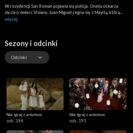
W rezydencji San Roman pojawia się policja. Onelia oskarża
zięcia o śmierć Viviany. Juan Miguel żegna się z Mayitą, którą
wysyła do Acapulco. Funkcjonariusze policji odnajdują sztylet.
więcej
Sezony i odcinki
Odcinki
Odcinki
Nie igraj z aniołem
Nie igraj z aniołem
odc. 194
odc. 193