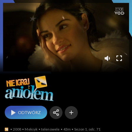
Nie igraj z aniołem
ODTWÓRZ
2008
Meksyk
telenowele
43m
Sezon 1, odc. 71