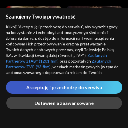
Szanujemy Twoją prywatność
Kliknij "Akceptuję i przechodzę do serwisu", aby wyrazić zgody
na korzystanie z technologii automatycznego śledzenia i
zbierania danych, dostęp do informacji na Twoim urządzeniu
Nie igraj z aniołem
Nie igraj z aniołem
końcowym i ich przechowywanie oraz na przetwarzanie
odc. 44
odc. 43
Twoich danych osobowych przez nas, czyli Telewizję Polską
S.A. w likwidacji (zwaną dalej również „TVP”),
Zaufanych
Partnerów z IAB* (1201 firm)
oraz pozostałych
Zaufanych
Partnerów TVP (93 firm)
, w celach marketingowych (w tym do
zautomatyzowanego dopasowania reklam do Twoich
zainteresowań i mierzenia ich skuteczności) i pozostałych,
które wskazujemy poniżej, a także zgody na udostępnianie
Akceptuję i przechodzę do serwisu
przez nas identyfikatora PPID do Google.
Nie igraj z aniołem
Nie igraj z aniołem
odc. 42
odc. 41
Twoje dane osobowe zbierane podczas odwiedzania przez
Ustawienia zaawansowane
Ciebie naszych
poszczególnych serwisów
zwanych dalej
„Portalem”, w tym informacje zapisywane za pomocą
technologii takich jak: pliki cookie, sygnalizatory WWW lub
innych podobnych technologii umożliwiających świadczenie
Główna
Szukaj
Moja lista
Na żywo
Więcej
dopasowanych i bezpiecznych usług, personalizację treści