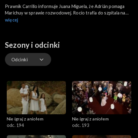
Prawnik Carrillo informuje Juana Miguela, że Adrián pomaga
Marichuy w sprawie rozwodowej. Rocío trafia do szpitala na
operację, a Vicente odzyskuje nadzieję i godzi się z ukochaną.
więcej
Onelia odwiedza Marichuy i namawia ją do wsparcia w walce o
odebranie Juanowi Miguelowi córki. Marichuy wyznaje ojcu
Anselmo, że rozwodzi się z Juanem Miguelem, lecz duchowny
Sezony i odcinki
uważa, że popełnia błąd.
Odcinki
Odcinki
Nie igraj z aniołem
Nie igraj z aniołem
odc. 194
odc. 193