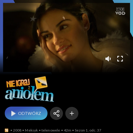
Nie igraj z aniołem
ODTWÓRZ
2008
Meksyk
telenowele
42m
Sezon 1, odc. 37