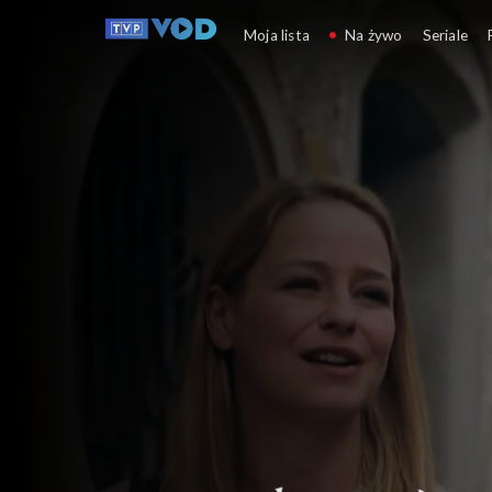
Nasz dom w górach
Moja lista
Na żywo
Seriale