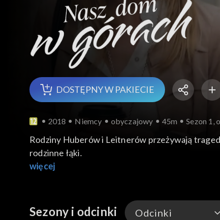
DOSTĘPNY W PAKIECIE
2018
Niemcy
obyczajowy
45m
Sezon 1, o
Rodziny Huberów i Leitnerów przeżywają tragedi
rodzinne łąki.
więcej
Sezony i odcinki
Odcinki