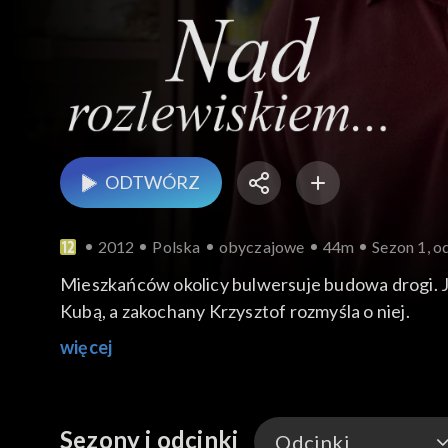
ODTWÓRZ
2012
Polska
obyczajowe
44m
Sezon 1, o
Mieszkańców okolicy bulwersuje budowa drogi. J
Kubą, a zakochany Krzysztof rozmyśla o niej.
więcej
Sezony i odcinki
Odcinki