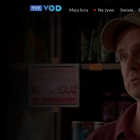
Nad rozlewiskiem
Moja lista
Na żywo
Seriale