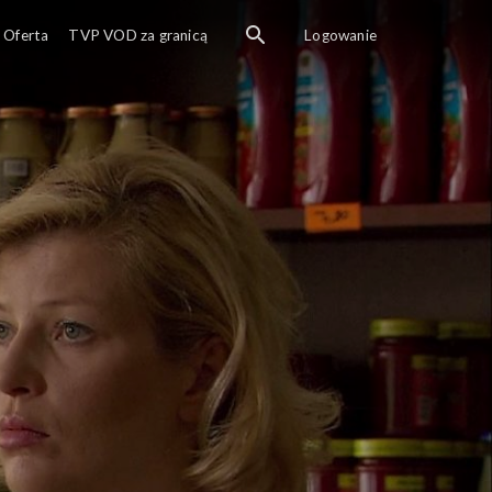
Oferta
TVP VOD za granicą
Logowanie