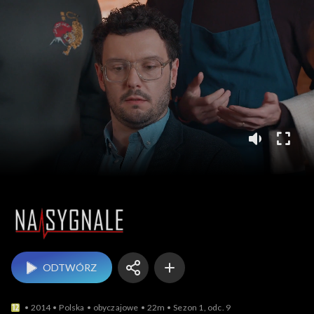
Na sygnale
ODTWÓRZ
2014
Polska
obyczajowe
22m
Sezon 1, odc. 9