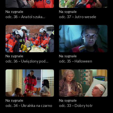
Na sygnale
Na sygnale
odc. 38 – Anatol szuka
odc. 37 – Jutro wesele
wolności
Na sygnale
Na sygnale
odc. 36 – Uwięziony pod
odc. 35 – Halloween
ziemią
Na sygnale
Na sygnale
odc. 34 – Ukrainka na czarno
odc. 33 – Dobry łotr