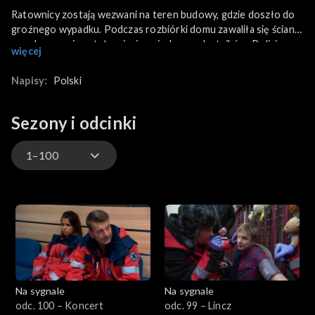
Ratownicy zostają wezwani na teren budowy, gdzie doszło do
groźnego wypadku. Podczas rozbiórki domu zawaliła się ściana,
a pod gruzami został uwięziony jeden z robotników. Policja
więcej
odkrywa, że na budowie złamano przepisy.
Napisy:
Polski
Sezony i odcinki
1–100
901–
801–900
701–800
Na sygnale
Na sygnale
601–700
odc. 100 – Koncert
odc. 99 – Lincz