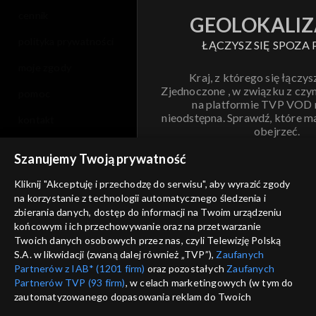
cennik
GEOLOKALIZ
polityka prywatności
ŁĄCZYSZ SIĘ SPOZA 
moje zgody
Kraj, z którego się łączys
Zjednoczone , w związku z czy
pomoc
na platformie TVP VOD
nieodstępna. Sprawdź, które m
kontakt
obejrzeć.
voucher
Szanujemy Twoją prywatność
Nie pokazuj pon
dostępność
Kliknij "Akceptuję i przechodzę do serwisu", aby wyrazić zgody
informacje o dostawcy usług
na korzystanie z technologii automatycznego śledzenia i
ANULUJ
SP
zbierania danych, dostęp do informacji na Twoim urządzeniu
końcowym i ich przechowywanie oraz na przetwarzanie
Twoich danych osobowych przez nas, czyli Telewizję Polską
S.A. w likwidacji (zwaną dalej również „TVP”),
Zaufanych
Partnerów z IAB* (1201 firm)
oraz pozostałych
Zaufanych
Partnerów TVP (93 firm)
, w celach marketingowych (w tym do
zautomatyzowanego dopasowania reklam do Twoich
zainteresowań i mierzenia ich skuteczności) i pozostałych,