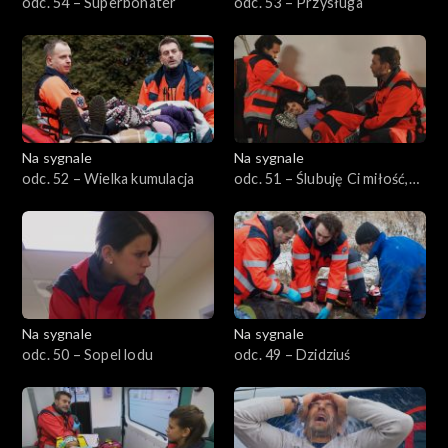
odc. 54 – Superbohater
odc. 53 – Przysługa
Na sygnale
Na sygnale
odc. 52 – Wielka kumulacja
odc. 51 – Ślubuję Ci miłość,
wierność
Na sygnale
Na sygnale
odc. 50 – Sopel lodu
odc. 49 – Dzidziuś