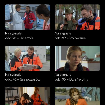
501–600
401–500
301–400
Na sygnale
Na sygnale
odc. 98 – Ucieczka
odc. 97 – Polowanie
201–300
101–200
1–100
Na sygnale
Na sygnale
odc. 96 – Gra pozorów
odc. 95 – Dzień wolny