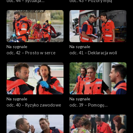
odc. 44 – Sytuacja
odc. 43 – Pozory mylą
podbramkowa
Na sygnale
Na sygnale
odc. 42 – Prosto w serce
odc. 41 – Deklaracja woli
Na sygnale
Na sygnale
odc. 40 – Ryzyko zawodowe
odc. 39 – Pomogę
zdecydowanej parze