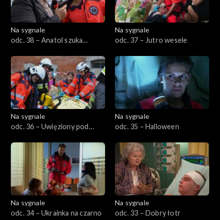
Na sygnale
Na sygnale
odc. 38 – Anatol szuka
odc. 37 – Jutro wesele
wolności
Na sygnale
Na sygnale
odc. 36 – Uwięziony pod
odc. 35 – Halloween
ziemią
Na sygnale
Na sygnale
odc. 34 – Ukrainka na czarno
odc. 33 – Dobry łotr