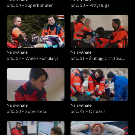
odc. 54 – Superbohater
odc. 53 – Przysługa
Na sygnale
Na sygnale
odc. 52 – Wielka kumulacja
odc. 51 – Ślubuję Ci miłość,
wierność
Na sygnale
Na sygnale
odc. 50 – Sopel lodu
odc. 49 – Dzidziuś