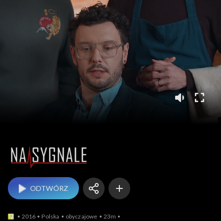
Na sygnale
ODTWÓRZ
2016
Polska
obyczajowe
23m