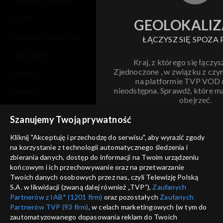
cennik
GEOLOKALIZ
polityka prywatności
ŁĄCZYSZ SIĘ SPOZA 
moje zgody
Kraj, z którego się łączys
Zjednoczone , w związku z czy
pomoc
na platformie TVP VOD
nieodstępna. Sprawdź, które m
kontakt
obejrzeć.
voucher
Szanujemy Twoją prywatność
Nie pokazuj pon
dostępność
Kliknij "Akceptuję i przechodzę do serwisu", aby wyrazić zgody
informacje o dostawcy usług
na korzystanie z technologii automatycznego śledzenia i
ANULUJ
SP
zbierania danych, dostęp do informacji na Twoim urządzeniu
końcowym i ich przechowywanie oraz na przetwarzanie
Twoich danych osobowych przez nas, czyli Telewizję Polską
S.A. w likwidacji (zwaną dalej również „TVP”),
Zaufanych
Partnerów z IAB* (1201 firm)
oraz pozostałych
Zaufanych
Partnerów TVP (93 firm)
, w celach marketingowych (w tym do
zautomatyzowanego dopasowania reklam do Twoich