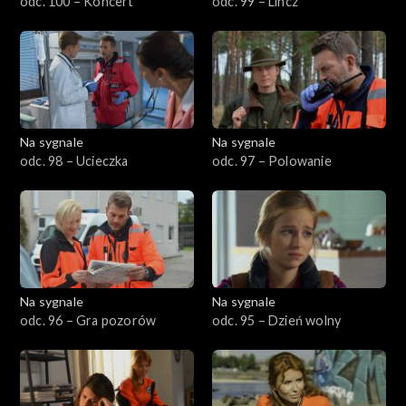
odc. 100 – Koncert
odc. 99 – Lincz
501–600
401–500
301–400
Na sygnale
Na sygnale
odc. 98 – Ucieczka
odc. 97 – Polowanie
201–300
101–200
1–100
Na sygnale
Na sygnale
odc. 96 – Gra pozorów
odc. 95 – Dzień wolny