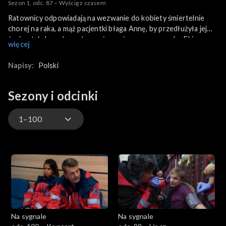
Sezon 1, odc. 87 – Wyścig z czasem
Ratownicy odpowiadają na wezwanie do kobiety śmiertelnie
chorej na raka, a mąż pacjentki błaga Annę, by przedłużyła jej
życie - tak, by zobaczyła swojego pierwszego wnuka. Ekipa
więcej
doktora Góry próbuje za to pomóc dziesięciolatkowi, który
spadł z drabiny, gdy zrywał czereśnie. Okazuje się, że chłopiec
Napisy:
Polski
mieszka w domu dziecka i próbował ukraść sąsiadowi owoce,
gdyż był głodny.
Sezony i odcinki
1–100
901–
801–900
701–800
Na sygnale
Na sygnale
601–700