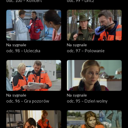
odc. 100 – Koncert
odc. 99 – Lincz
501–600
401–500
301–400
Na sygnale
Na sygnale
odc. 98 – Ucieczka
odc. 97 – Polowanie
201–300
101–200
1–100
Na sygnale
Na sygnale
odc. 96 – Gra pozorów
odc. 95 – Dzień wolny