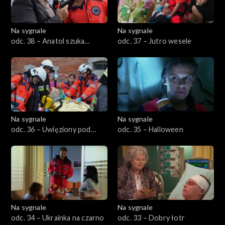
Na sygnale
Na sygnale
odc. 38 – Anatol szuka
odc. 37 – Jutro wesele
wolności
Na sygnale
Na sygnale
odc. 36 – Uwięziony pod
odc. 35 – Halloween
ziemią
Na sygnale
Na sygnale
odc. 34 – Ukrainka na czarno
odc. 33 – Dobry łotr