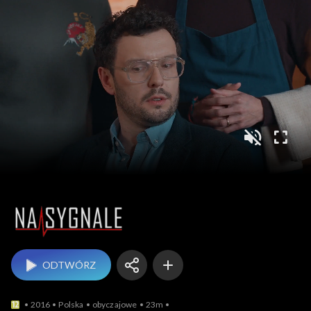
Na sygnale
ODTWÓRZ
2016
Polska
obyczajowe
23m