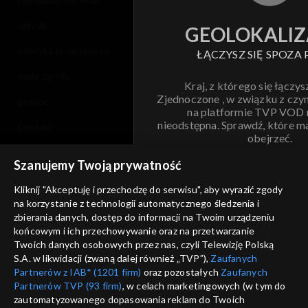
cennik
GEOLOKALIZ
polityka prywatności
ŁĄCZYSZ SIĘ SPOZA 
moje zgody
Kraj, z którego się łączys
Zjednoczone , w związku z czy
pomoc
na platformie TVP VOD
nieodstępna. Sprawdź, które m
kontakt
obejrzeć.
voucher
Szanujemy Twoją prywatność
Nie pokazuj pon
dostępność
Kliknij "Akceptuję i przechodzę do serwisu", aby wyrazić zgody
informacje o dostawcy usług
na korzystanie z technologii automatycznego śledzenia i
ANULUJ
SP
zbierania danych, dostęp do informacji na Twoim urządzeniu
końcowym i ich przechowywanie oraz na przetwarzanie
Twoich danych osobowych przez nas, czyli Telewizję Polską
S.A. w likwidacji (zwaną dalej również „TVP”),
Zaufanych
Partnerów z IAB* (1201 firm)
oraz pozostałych
Zaufanych
Partnerów TVP (93 firm)
, w celach marketingowych (w tym do
zautomatyzowanego dopasowania reklam do Twoich