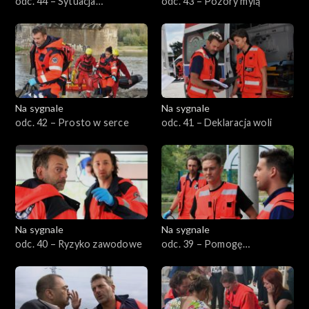
odc. 44 – Sytuacja
odc. 43 – Pozory mylą
podbramkowa
Na sygnale
Na sygnale
odc. 42 – Prosto w serce
odc. 41 – Deklaracja woli
Na sygnale
Na sygnale
odc. 40 – Ryzyko zawodowe
odc. 39 – Pomogę
zdecydowanej parze