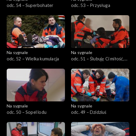
odc. 54 – Superbohater
odc. 53 – Przysługa
Na sygnale
Na sygnale
odc. 52 – Wielka kumulacja
odc. 51 – Ślubuję Ci miłość,
wierność
Na sygnale
Na sygnale
odc. 50 – Sopel lodu
odc. 49 – Dzidziuś