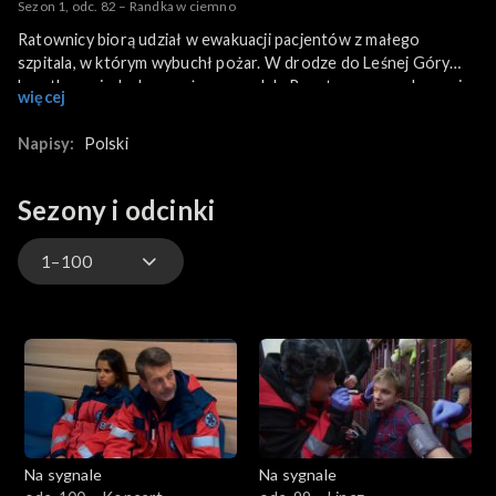
Sezon 1, odc. 82 – Randka w ciemno
Ratownicy biorą udział w ewakuacji pacjentów z małego
szpitala, w którym wybuchł pożar. W drodze do Leśnej Góry
karetka ma jednak poważny wypadek. Renata mocno uderza się
więcej
o kierownicę i czuje nagły ból, a badania wykazują, że
ratowniczka jest w ciąży...
Napisy:
Polski
Sezony i odcinki
1–100
901–
801–900
701–800
Na sygnale
Na sygnale
601–700