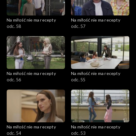
Na miłość nie ma recepty
Na miłość nie ma recepty
odc. 58
odc. 57
Na miłość nie ma recepty
Na miłość nie ma recepty
odc. 56
odc. 55
Na miłość nie ma recepty
Na miłość nie ma recepty
odc. 54
odc. 53