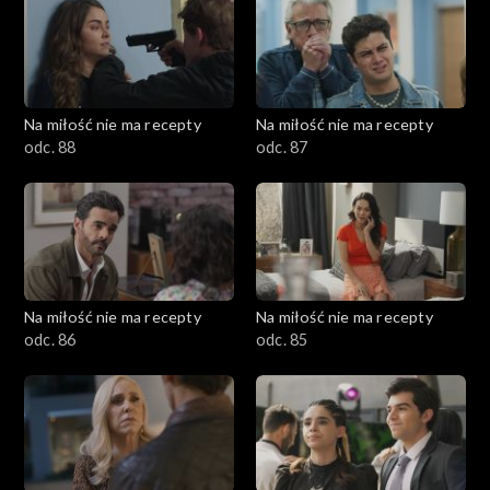
Na miłość nie ma recepty
Na miłość nie ma recepty
odc. 88
odc. 87
Na miłość nie ma recepty
Na miłość nie ma recepty
odc. 86
odc. 85