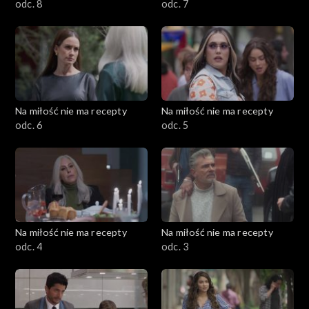
odc. 8
odc. 7
Na miłość nie ma recepty
Na miłość nie ma recepty
odc. 6
odc. 5
Na miłość nie ma recepty
Na miłość nie ma recepty
odc. 4
odc. 3