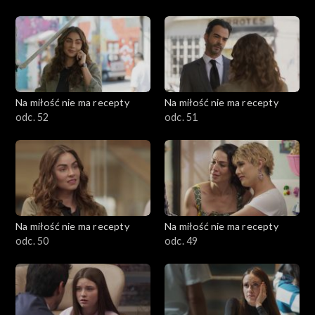
Na miłość nie ma recepty
Na miłość nie ma recepty
odc. 52
odc. 51
Na miłość nie ma recepty
Na miłość nie ma recepty
odc. 50
odc. 49