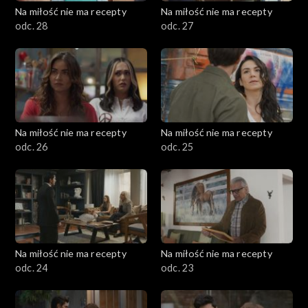
Na miłość nie ma recepty
Na miłość nie ma recepty
odc. 28
odc. 27
Na miłość nie ma recepty
Na miłość nie ma recepty
odc. 26
odc. 25
Na miłość nie ma recepty
Na miłość nie ma recepty
odc. 24
odc. 23