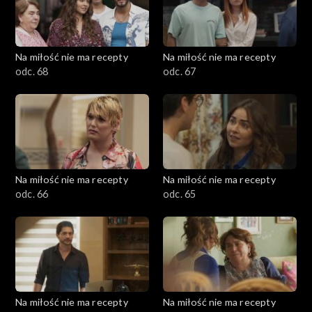
Na miłość nie ma recepty
Na miłość nie ma recepty
odc. 68
odc. 67
Na miłość nie ma recepty
Na miłość nie ma recepty
odc. 66
odc. 65
Na miłość nie ma recepty
Na miłość nie ma recepty