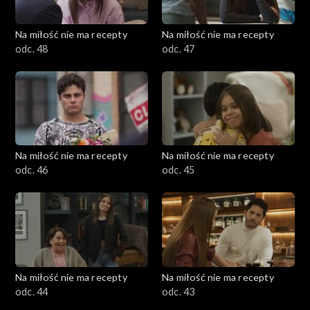
Na miłość nie ma recepty
Na miłość nie ma recepty
odc. 48
odc. 47
Na miłość nie ma recepty
Na miłość nie ma recepty
odc. 46
odc. 45
Na miłość nie ma recepty
Na miłość nie ma recepty
odc. 44
odc. 43