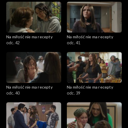
Na miłość nie ma recepty
Na miłość nie ma recepty
odc. 42
odc. 41
Na miłość nie ma recepty
Na miłość nie ma recepty
odc. 40
odc. 39