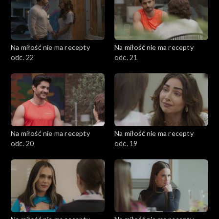
Na miłość nie ma recepty
Na miłość nie ma recepty
odc. 22
odc. 21
Na miłość nie ma recepty
Na miłość nie ma recepty
odc. 20
odc. 19