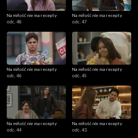
Na miłość nie ma recepty
Na miłość nie ma recepty
odc. 48
odc. 47
Na miłość nie ma recepty
Na miłość nie ma recepty
odc. 46
odc. 45
Na miłość nie ma recepty
Na miłość nie ma recepty
odc. 44
odc. 43