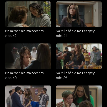
Na miłość nie ma recepty
Na miłość nie ma recepty
odc. 42
odc. 41
Na miłość nie ma recepty
Na miłość nie ma recepty
odc. 40
odc. 39