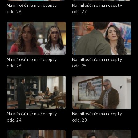
Na miłość nie ma recepty
Na miłość nie ma recepty
odc. 28
odc. 27
Na miłość nie ma recepty
Na miłość nie ma recepty
odc. 26
odc. 25
Na miłość nie ma recepty
Na miłość nie ma recepty
odc. 24
odc. 23