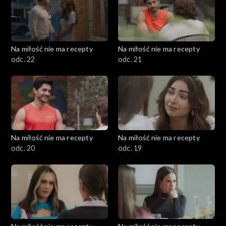
Na miłość nie ma recepty
Na miłość nie ma recepty
odc. 22
odc. 21
Na miłość nie ma recepty
Na miłość nie ma recepty
odc. 20
odc. 19