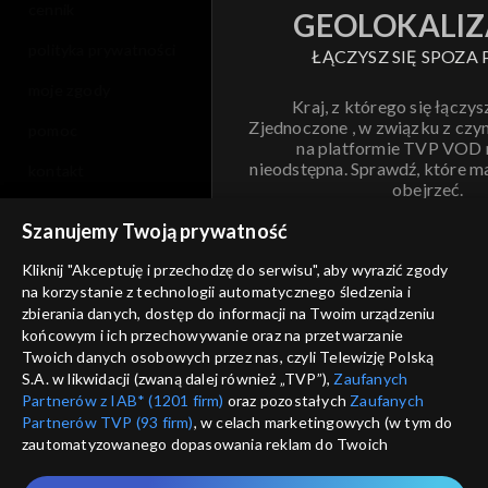
cennik
GEOLOKALIZ
polityka prywatności
ŁĄCZYSZ SIĘ SPOZA 
moje zgody
Kraj, z którego się łączys
Zjednoczone , w związku z czy
pomoc
na platformie TVP VOD
nieodstępna. Sprawdź, które m
kontakt
obejrzeć.
voucher
Szanujemy Twoją prywatność
Nie pokazuj pon
dostępność
Kliknij "Akceptuję i przechodzę do serwisu", aby wyrazić zgody
na korzystanie z technologii automatycznego śledzenia i
informacje o dostawcy usług
ANULUJ
SP
zbierania danych, dostęp do informacji na Twoim urządzeniu
końcowym i ich przechowywanie oraz na przetwarzanie
Twoich danych osobowych przez nas, czyli Telewizję Polską
S.A. w likwidacji (zwaną dalej również „TVP”),
Zaufanych
Partnerów z IAB* (1201 firm)
oraz pozostałych
Zaufanych
Partnerów TVP (93 firm)
, w celach marketingowych (w tym do
zautomatyzowanego dopasowania reklam do Twoich
zainteresowań i mierzenia ich skuteczności) i pozostałych,
które wskazujemy poniżej, a także zgody na udostępnianie