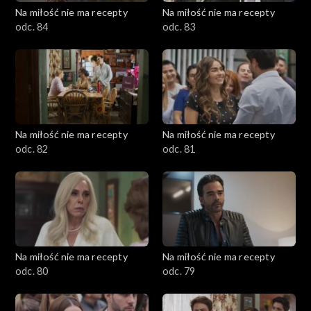
Na miłość nie ma recepty
Na miłość nie ma recepty
odc. 84
odc. 83
Na miłość nie ma recepty
Na miłość nie ma recepty
odc. 82
odc. 81
Na miłość nie ma recepty
Na miłość nie ma recepty
odc. 80
odc. 79