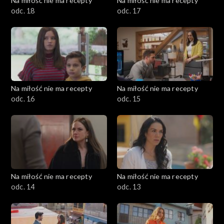
Na miłość nie ma recepty
Na miłość nie ma recepty
odc. 18
odc. 17
Na miłość nie ma recepty
Na miłość nie ma recepty
odc. 16
odc. 15
Na miłość nie ma recepty
Na miłość nie ma recepty
odc. 14
odc. 13