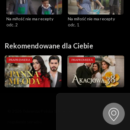
Na miłość nie ma recepty
Na miłość nie ma recepty
odc. 2
odc. 1
Rekomendowane dla Ciebie
PRAPREMIERA
PRAPREMIERA
© 2026 Telewizja Polska S.A. w likwidacji
regulamin serwisu