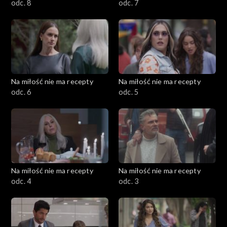
odc. 8
odc. 7
Na miłość nie ma recepty
Na miłość nie ma recepty
odc. 6
odc. 5
Na miłość nie ma recepty
Na miłość nie ma recepty
odc. 4
odc. 3