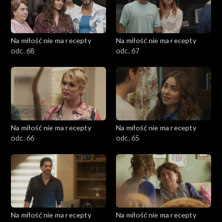
Na miłość nie ma recepty
Na miłość nie ma recepty
odc. 68
odc. 67
Na miłość nie ma recepty
Na miłość nie ma recepty
odc. 66
odc. 65
Na miłość nie ma recepty
Na miłość nie ma recepty