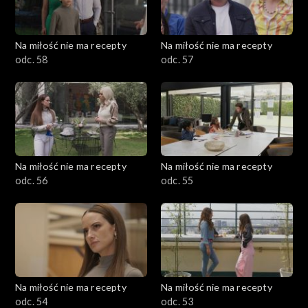
Na miłość nie ma recepty
Na miłość nie ma recepty
odc. 58
odc. 57
Na miłość nie ma recepty
Na miłość nie ma recepty
odc. 56
odc. 55
Na miłość nie ma recepty
Na miłość nie ma recepty
odc. 54
odc. 53