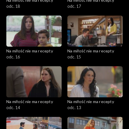
Na miłość nie ma recepty
Na miłość nie ma recepty
odc. 18
odc. 17
Na miłość nie ma recepty
Na miłość nie ma recepty
odc. 16
odc. 15
Na miłość nie ma recepty
Na miłość nie ma recepty
odc. 14
odc. 13