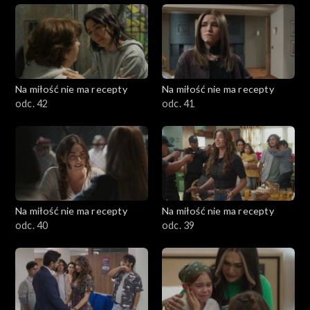
Na miłość nie ma recepty
Na miłość nie ma recepty
odc. 42
odc. 41
Na miłość nie ma recepty
Na miłość nie ma recepty
odc. 40
odc. 39