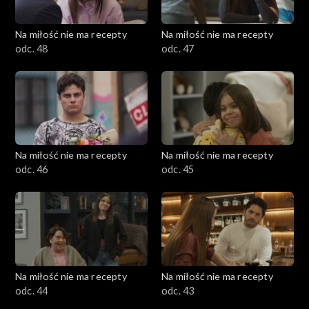
Na miłość nie ma recepty
Na miłość nie ma recepty
odc. 48
odc. 47
Na miłość nie ma recepty
Na miłość nie ma recepty
odc. 46
odc. 45
Na miłość nie ma recepty
Na miłość nie ma recepty
odc. 44
odc. 43