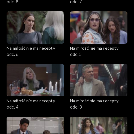
odc. 8
odc. 7
Na miłość nie ma recepty
Na miłość nie ma recepty
odc. 6
odc. 5
Na miłość nie ma recepty
Na miłość nie ma recepty
odc. 4
odc. 3