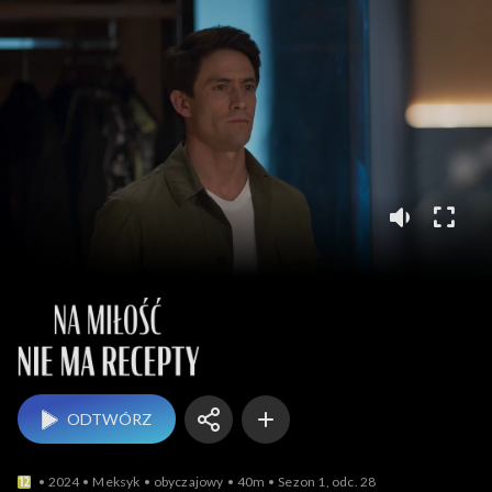
Na miłość nie ma recept
ODTWÓRZ
2024
Meksyk
obyczajowy
40m
Sezon 1, odc. 28