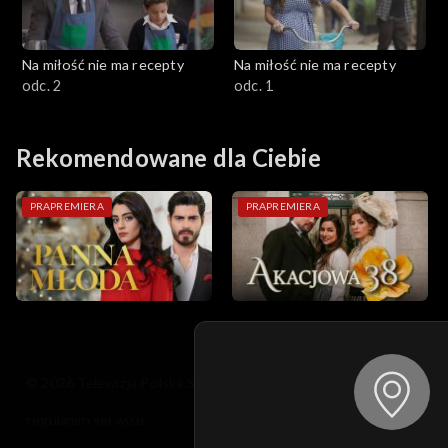
Na miłość nie ma recepty
Na miłość nie ma recepty
odc. 2
odc. 1
Rekomendowane dla Ciebie
PRAPREMIERA
PRAPREMIERA
© 2026 Telewizja Polska S.A. w likwidacji
regulamin serwisu