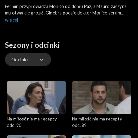
Fermín przyprowadza Monito do domu Paz, a Mauro zaczyna
mu otwarcie grozić. Ginebra podaje doktor Monice serum
prawdy, by zmusić ją do wyjawienia miejsca pobytu córki.
więcej
Sezony i odcinki
Odcinki
Odcinki
Na miłość nie ma recepty
Na miłość nie ma recepty
odc. 90
odc. 89