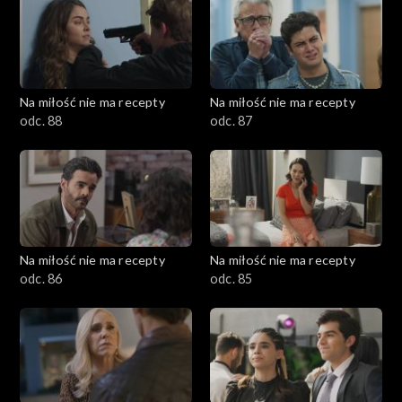
Na miłość nie ma recepty
Na miłość nie ma recepty
odc. 88
odc. 87
Na miłość nie ma recepty
Na miłość nie ma recepty
odc. 86
odc. 85