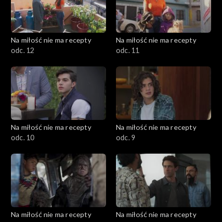
Na miłość nie ma recepty
Na miłość nie ma recepty
odc. 12
odc. 11
Na miłość nie ma recepty
Na miłość nie ma recepty
odc. 10
odc. 9
Na miłość nie ma recepty
Na miłość nie ma recepty