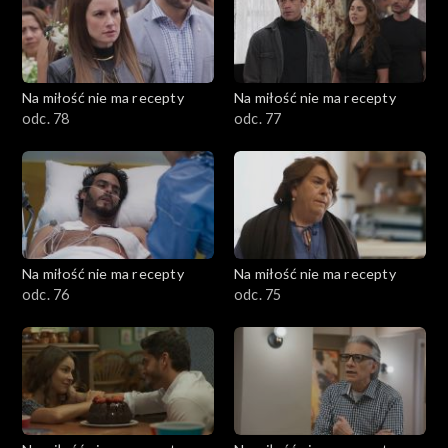
Na miłość nie ma recepty
Na miłość nie ma recepty
odc. 78
odc. 77
Na miłość nie ma recepty
Na miłość nie ma recepty
odc. 76
odc. 75