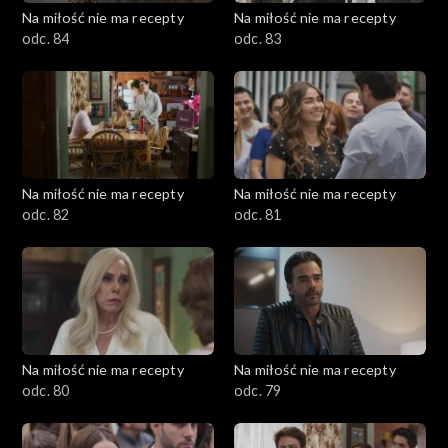
Na miłość nie ma recepty
Na miłość nie ma recepty
odc. 84
odc. 83
Na miłość nie ma recepty
Na miłość nie ma recepty
odc. 82
odc. 81
Na miłość nie ma recepty
Na miłość nie ma recepty
odc. 80
odc. 79