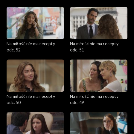
Na miłość nie ma recepty
Na miłość nie ma recepty
odc. 52
odc. 51
Na miłość nie ma recepty
Na miłość nie ma recepty
odc. 50
odc. 49