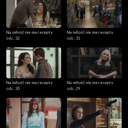
Na miłość nie ma recepty
Na miłość nie ma recepty
odc. 32
odc. 31
Na miłość nie ma recepty
Na miłość nie ma recepty
odc. 30
odc. 29