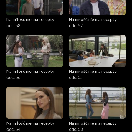
Na miłość nie ma recepty
Na miłość nie ma recepty
odc. 58
odc. 57
Na miłość nie ma recepty
Na miłość nie ma recepty
odc. 56
odc. 55
Na miłość nie ma recepty
Na miłość nie ma recepty
odc. 54
odc. 53