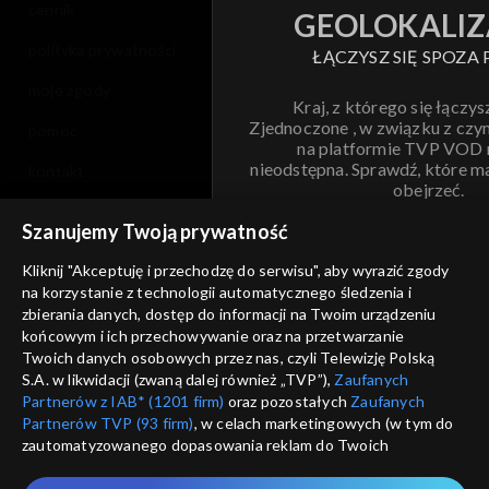
cennik
GEOLOKALIZ
polityka prywatności
ŁĄCZYSZ SIĘ SPOZA 
moje zgody
Kraj, z którego się łączys
Zjednoczone , w związku z czy
pomoc
na platformie TVP VOD
nieodstępna. Sprawdź, które m
kontakt
obejrzeć.
voucher
Szanujemy Twoją prywatność
Nie pokazuj pon
dostępność
Kliknij "Akceptuję i przechodzę do serwisu", aby wyrazić zgody
na korzystanie z technologii automatycznego śledzenia i
informacje o dostawcy usług
ANULUJ
SP
zbierania danych, dostęp do informacji na Twoim urządzeniu
końcowym i ich przechowywanie oraz na przetwarzanie
Twoich danych osobowych przez nas, czyli Telewizję Polską
S.A. w likwidacji (zwaną dalej również „TVP”),
Zaufanych
Partnerów z IAB* (1201 firm)
oraz pozostałych
Zaufanych
Partnerów TVP (93 firm)
, w celach marketingowych (w tym do
zautomatyzowanego dopasowania reklam do Twoich
zainteresowań i mierzenia ich skuteczności) i pozostałych,
które wskazujemy poniżej, a także zgody na udostępnianie