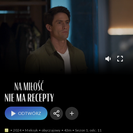
Na miłość nie ma recept
ODTWÓRZ
2024
Meksyk
obyczajowy
43m
Sezon 1, odc. 11