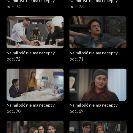
Na miłość nie ma recepty
Na miłość nie ma recepty
odc. 74
odc. 73
Na miłość nie ma recepty
Na miłość nie ma recepty
odc. 72
odc. 71
Na miłość nie ma recepty
Na miłość nie ma recepty
odc. 70
odc. 69