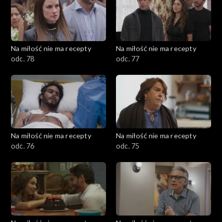
Na miłość nie ma recepty
Na miłość nie ma recepty
odc. 78
odc. 77
Na miłość nie ma recepty
Na miłość nie ma recepty
odc. 76
odc. 75