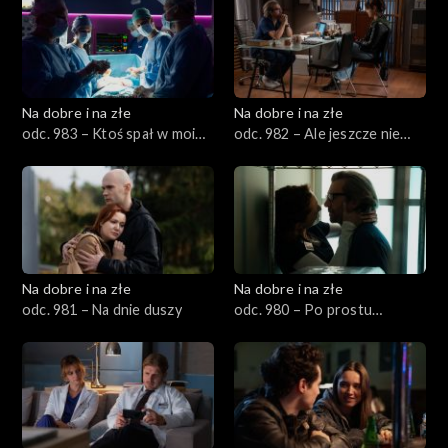
Na dobre i na złe
Na dobre i na złe
odc. 983 – Ktoś spał w moim
odc. 982 – Ale jeszcze nie
łóżeczku
teraz
Na dobre i na złe
Na dobre i na złe
odc. 981 – Na dnie duszy
odc. 980 – Po prostu
przyjaźń