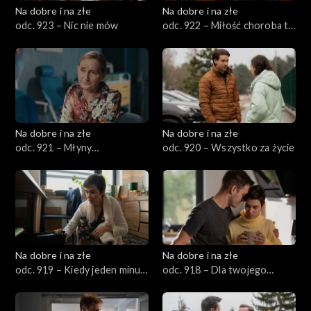
Na dobre i na złe
Na dobre i na złe
odc. 923 – Nic nie mów
odc. 922 – Miłość choroba to
straszliwa
Na dobre i na złe
Na dobre i na złe
odc. 921 – Młyny
odc. 920 – Wszystko za życie
sprawiedliwości
Na dobre i na złe
Na dobre i na złe
odc. 919 – Kiedy jeden minus
odc. 918 – Dla twojego
jest cięższy
dobra