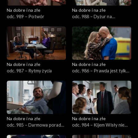
Na dobre i na złe
Na dobre i na złe
odc. 989 – Potwór
odc. 988 – Dyżur na
intensywnej terapii
Na dobre i na złe
Na dobre i na złe
odc. 987 – Rytmy życia
odc. 986 – Prawda jest tylko
moja
Na dobre i na złe
Na dobre i na złe
odc. 985 – Darmowa porada
odc. 984 – Kijem Wisły nie
prawna
zawrócisz, proszę pana