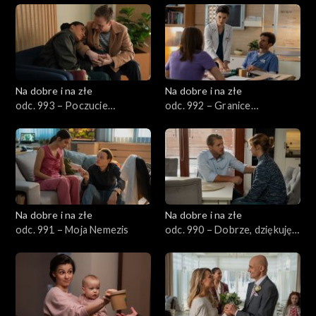
501–600
Na dobre i na złe
Na dobre i na złe
odc. 993 – Poczucie
odc. 992 – Granice
obowiązku
odpowiedzialności
Na dobre i na złe
Na dobre i na złe
odc. 991 – Moja Nemezis
odc. 990 – Dobrze, dziękuję,
wyparłam