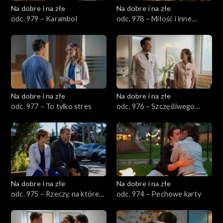
Na dobre i na złe
Na dobre i na złe
odc. 979 – Karambol
odc. 978 – Miłość i inne
obsesje
Na dobre i na złe
Na dobre i na złe
odc. 977 – To tylko stres
odc. 976 – Szczęśliwego
nowego SOR-u
Na dobre i na złe
Na dobre i na złe
odc. 975 – Rzeczy, na które
odc. 974 – Pechowe karty
nie mamy wpływu