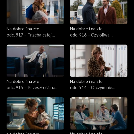
Na dobre i na złe
Na dobre i na złe
odc. 917 – Trzeba całej
odc. 916 – Czy oliwa
wioski
sprawiedliwa?
Na dobre i na złe
Na dobre i na złe
odc. 915 – Przeszłość na
odc. 914 – O czym nie
nowo
mówimy
Na dobre i na złe
Na dobre i na złe