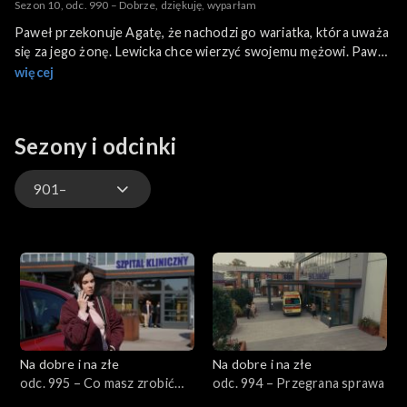
Sezon 10, odc. 990 – Dobrze, dziękuję, wyparłam
Paweł przekonuje Agatę, że nachodzi go wariatka, która uważa
się za jego żonę. Lewicka chce wierzyć swojemu mężowi. Paweł
zapewnia ją, że Dorota nie będzie ich już niepokoić.
więcej
Sezony i odcinki
901–
901–
801–900
701–800
Na dobre i na złe
Na dobre i na złe
601–700
odc. 995 – Co masz zrobić
odc. 994 – Przegrana sprawa
jutro, zrób dzisiaj