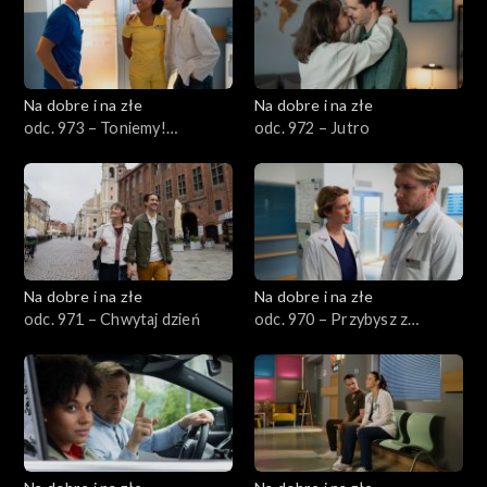
Na dobre i na złe
Na dobre i na złe
odc. 973 – Toniemy!
odc. 972 – Jutro
Orkiestra! Grać!
Na dobre i na złe
Na dobre i na złe
odc. 971 – Chwytaj dzień
odc. 970 – Przybysz z
tamtego świata