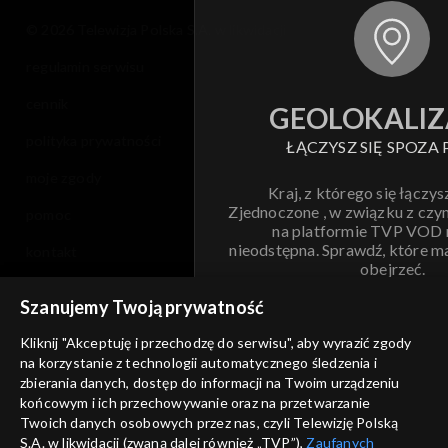
© 2026 Telewizja Polska S.A. w likwidacji
regulamin serwisu
cennik
GEOLOKALIZ
polityka prywatności
ŁĄCZYSZ SIĘ SPOZA 
moje zgody
Kraj, z którego się łączys
Zjednoczone , w związku z czy
pomoc
na platformie TVP VOD
nieodstępna. Sprawdź, które m
kontakt
obejrzeć.
voucher
Szanujemy Twoją prywatność
Nie pokazuj pon
dostępność
Kliknij "Akceptuję i przechodzę do serwisu", aby wyrazić zgody
na korzystanie z technologii automatycznego śledzenia i
informacje o dostawcy usług
ANULUJ
SP
zbierania danych, dostęp do informacji na Twoim urządzeniu
końcowym i ich przechowywanie oraz na przetwarzanie
Twoich danych osobowych przez nas, czyli Telewizję Polską
S.A. w likwidacji (zwaną dalej również „TVP”),
Zaufanych