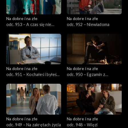
Na dobre i na złe
Na dobre i na złe
odc. 953 – A czas się nie
odc. 952 – Niewiadoma
zatrzymał
Na dobre i na złe
Na dobre i na złe
odc. 951 – Kochałeś i byłeś
odc. 950 – Egzamin z
kochany
dojrzałości
Na dobre i na złe
Na dobre i na złe
odc. 949 – Na zakrętach życia
odc. 948 – Więzi