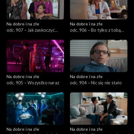
Na dobre i na złe
Na dobre i na złe
odc. 907 – Jak zaskoczyć
odc. 906 – Bo tylko z tobą
męża w noc poślubną?
świat ma sens
Na dobre i na złe
Na dobre i na złe
odc. 905 – Wszystko naraz
odc. 904 – Nic się nie stało
Na dobre i na złe
Na dobre i na złe