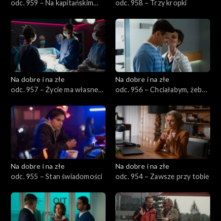
odc. 959 – Na kapitańskim
odc. 958 – Trzy kropki
mostku
Na dobre i na złe
Na dobre i na złe
odc. 957 – Życie ma własne
odc. 956 – Chciałabym, żebyś
plany
była
Na dobre i na złe
Na dobre i na złe
odc. 955 – Stan świadomości
odc. 954 – Zawsze przy tobie