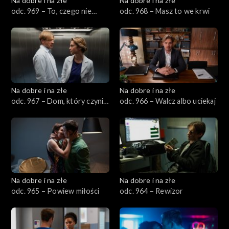
Na dobre i na złe
Na dobre i na złe
odc. 969 – To, czego nie
odc. 968 – Masz to we krwi
widzimy
Na dobre i na złe
Na dobre i na złe
odc. 967 – Dom, który czyni
odc. 966 – Walcz albo uciekaj
szalonym
Na dobre i na złe
Na dobre i na złe
odc. 965 – Powiew miłości
odc. 964 – Rewizor