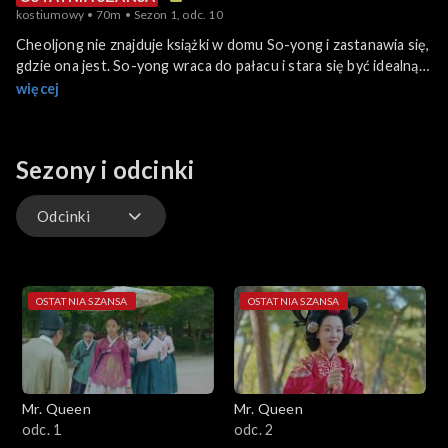
kostiumowy
70m
Sezon 1, odc. 10
Cheoljong nie znajduje książki w domu So-yong i zastanawia się,
gdzie ona jest. So-yong wraca do pałacu i stara się być idealną
królową, co dezorientuje Cheoljong.
więcej
Sezony i odcinki
Odcinki
Odcinki
OSTATNIA SZANSA
OSTATNIA SZANSA
Mr. Queen
Mr. Queen
odc. 1
odc. 2