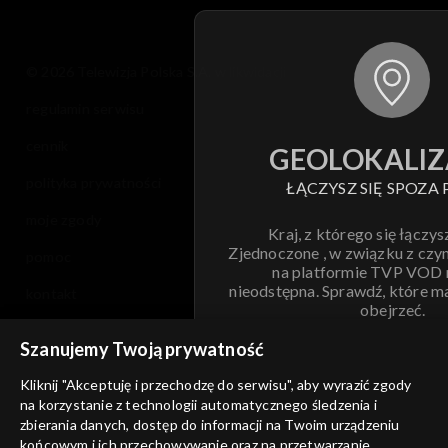
© 2026 Telewizja Polska S.A. w likwidacji
regulamin serwisu
cennik
GEOLOKALIZ
polityka prywatności
ŁĄCZYSZ SIĘ SPOZA 
moje zgody
Kraj, z którego się łączys
Zjednoczone , w związku z czy
pomoc
na platformie TVP VOD
nieodstępna. Sprawdź, które m
kontakt
obejrzeć.
voucher
Szanujemy Twoją prywatność
Nie pokazuj pon
dostępność
Kliknij "Akceptuję i przechodzę do serwisu", aby wyrazić zgody
informacje o dostawcy usług
na korzystanie z technologii automatycznego śledzenia i
ANULUJ
SP
zbierania danych, dostęp do informacji na Twoim urządzeniu
końcowym i ich przechowywanie oraz na przetwarzanie