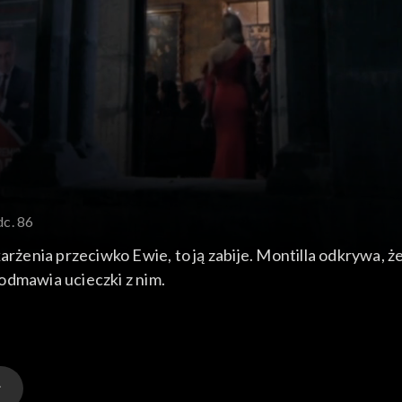
dc. 86
arżenia przeciwko Ewie, to ją zabije. Montilla odkrywa, ż
odmawia ucieczki z nim.