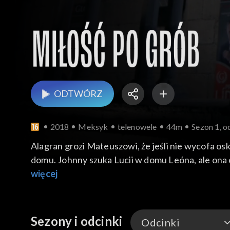
ODTWÓRZ
2018
Meksyk
telenowele
44m
Sezon 1, o
Alagran grozi Mateuszowi, że jeśli nie wycofa osk
domu. Johnny szuka Lucii w domu Leóna, ale ona 
więcej
Sezony i odcinki
Odcinki