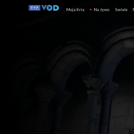
Miłość po grób
Moja lista
Na żywo
Seriale