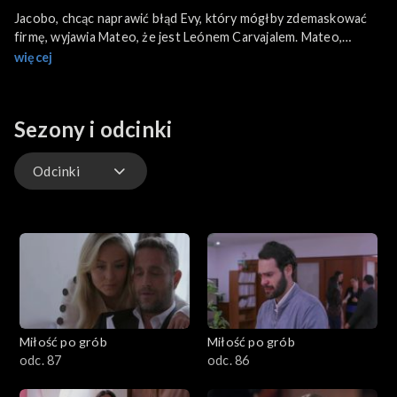
Jacobo, chcąc naprawić błąd Evy, który mógłby zdemaskować
firmę, wyjawia Mateo, że jest Leónem Carvajalem. Mateo,
przepełniony gniewem i bólem, pragnie upadku Evy. Candela
więcej
okłamuje Lucíę o chorobie nowotworowej, aby uniknąć
wyrzucenia z domu.
Sezony i odcinki
Odcinki
Odcinki
Miłość po grób
Miłość po grób
odc. 87
odc. 86