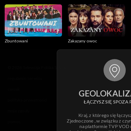
Zbuntowani
Zakazany owoc
© 2026 Telewizja Polska S.A. w likwidacji
regulamin serwisu
cennik
GEOLOKALIZ
polityka prywatności
ŁĄCZYSZ SIĘ SPOZA 
moje zgody
Kraj, z którego się łączys
Zjednoczone , w związku z czy
pomoc
na platformie TVP VOD