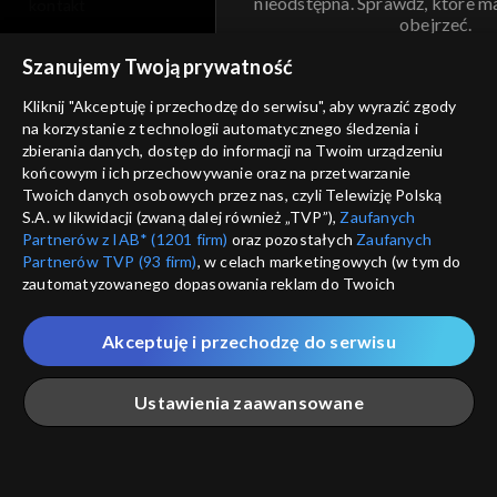
nieodstępna. Sprawdź, które m
kontakt
obejrzeć.
voucher
Szanujemy Twoją prywatność
Nie pokazuj pon
dostępność
Kliknij "Akceptuję i przechodzę do serwisu", aby wyrazić zgody
na korzystanie z technologii automatycznego śledzenia i
informacje o dostawcy usług
ANULUJ
SP
zbierania danych, dostęp do informacji na Twoim urządzeniu
końcowym i ich przechowywanie oraz na przetwarzanie
Twoich danych osobowych przez nas, czyli Telewizję Polską
S.A. w likwidacji (zwaną dalej również „TVP”),
Zaufanych
Partnerów z IAB* (1201 firm)
oraz pozostałych
Zaufanych
Partnerów TVP (93 firm)
, w celach marketingowych (w tym do
zautomatyzowanego dopasowania reklam do Twoich
zainteresowań i mierzenia ich skuteczności) i pozostałych,
które wskazujemy poniżej, a także zgody na udostępnianie
Akceptuję i przechodzę do serwisu
przez nas identyfikatora PPID do Google.
Twoje dane osobowe zbierane podczas odwiedzania przez
Ustawienia zaawansowane
Ciebie naszych
poszczególnych serwisów
zwanych dalej
„Portalem”, w tym informacje zapisywane za pomocą
technologii takich jak: pliki cookie, sygnalizatory WWW lub
innych podobnych technologii umożliwiających świadczenie
Główna
Szukaj
Moja lista
Na żywo
Więcej
dopasowanych i bezpiecznych usług, personalizację treści