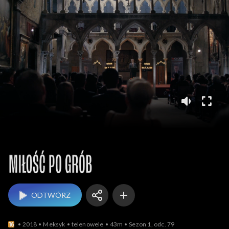
Miłość po grób
ODTWÓRZ
2018
Meksyk
telenowele
43m
Sezon 1, odc. 79