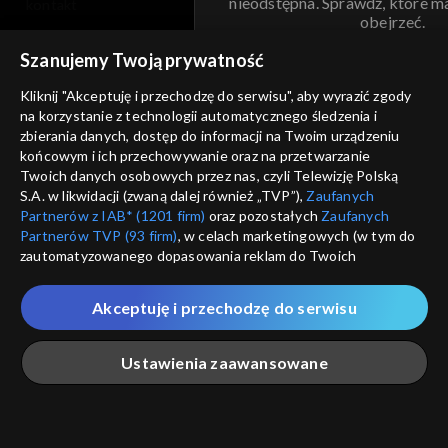
nieodstępna. Sprawdź, które m
kontakt
obejrzeć.
voucher
Szanujemy Twoją prywatność
Nie pokazuj pon
dostępność
Kliknij "Akceptuję i przechodzę do serwisu", aby wyrazić zgody
na korzystanie z technologii automatycznego śledzenia i
informacje o dostawcy usług
ANULUJ
SP
zbierania danych, dostęp do informacji na Twoim urządzeniu
końcowym i ich przechowywanie oraz na przetwarzanie
Twoich danych osobowych przez nas, czyli Telewizję Polską
S.A. w likwidacji (zwaną dalej również „TVP”),
Zaufanych
Partnerów z IAB* (1201 firm)
oraz pozostałych
Zaufanych
Partnerów TVP (93 firm)
, w celach marketingowych (w tym do
zautomatyzowanego dopasowania reklam do Twoich
zainteresowań i mierzenia ich skuteczności) i pozostałych,
które wskazujemy poniżej, a także zgody na udostępnianie
Akceptuję i przechodzę do serwisu
przez nas identyfikatora PPID do Google.
Twoje dane osobowe zbierane podczas odwiedzania przez
Ustawienia zaawansowane
Ciebie naszych
poszczególnych serwisów
zwanych dalej
„Portalem”, w tym informacje zapisywane za pomocą
technologii takich jak: pliki cookie, sygnalizatory WWW lub
innych podobnych technologii umożliwiających świadczenie
Główna
Szukaj
Moja lista
Na żywo
Więcej
dopasowanych i bezpiecznych usług, personalizację treści