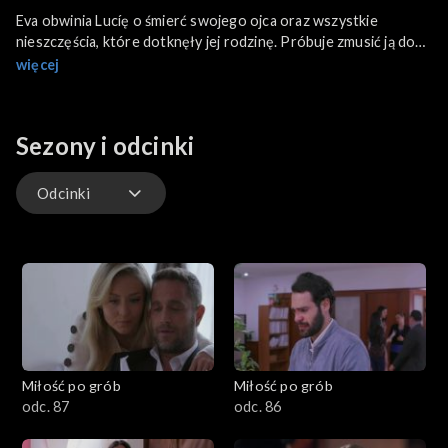
Eva obwinia Lucíę o śmierć swojego ojca oraz wszystkie
nieszczęścia, które dotknęły jej rodzinę. Próbuje zmusić ją do
opuszczenia domu, lecz Lucía stanowczo odmawia. Policja
więcej
aresztuje Guillermo za napad na sklep z alkoholem.
Sezony i odcinki
Odcinki
Odcinki
Miłość po grób
Miłość po grób
odc. 87
odc. 86