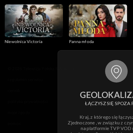
Niewolnica Victoria
Panna młoda
© 2026 Telewizja Polska S.A. w likwidacji
regulamin serwisu
cennik
GEOLOKALIZ
polityka prywatności
ŁĄCZYSZ SIĘ SPOZA 
moje zgody
Kraj, z którego się łączys
Zjednoczone , w związku z czy
pomoc
na platformie TVP VOD