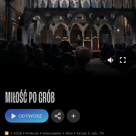
Miłość po grób
ODTWÓRZ
2018
Meksyk
telenowele
43m
Sezon 1, odc. 70