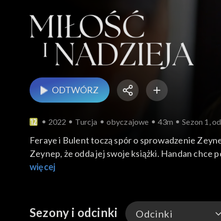
ODTWÓRZ
2022
Turcja
obyczajowe
43m
Sezon 1, od
Feraye i Bulent toczą spór o sprowadzenie Zeyne
Zeynep, że odda jej swoje książki. Handan chce 
więcej
Sezony i odcinki
Odcinki