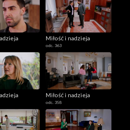
adzieja
Miłość i nadzieja
odc. 363
adzieja
Miłość i nadzieja
odc. 358