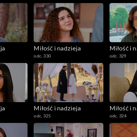
ja
Miłość i nadzieja
Miłość i n
odc. 330
odc. 329
ja
Miłość i nadzieja
Miłość i n
odc. 325
odc. 324