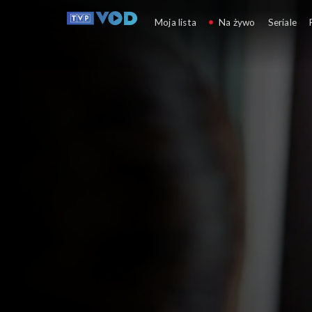
Miłość i nadzieja
Moja lista
Na żywo
Seriale