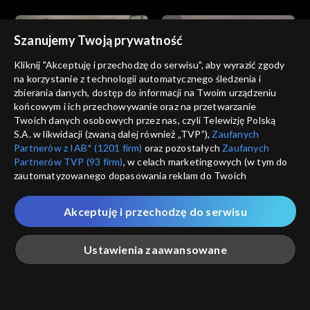
Szanujemy Twoją prywatność
Kliknij "Akceptuję i przechodzę do serwisu", aby wyrazić zgody
na korzystanie z technologii automatycznego śledzenia i
zbierania danych, dostęp do informacji na Twoim urządzeniu
Miłość i nadzieja
Miłość i nadzieja
końcowym i ich przechowywanie oraz na przetwarzanie
odc. 227
odc. 226
Twoich danych osobowych przez nas, czyli Telewizję Polską
S.A. w likwidacji (zwaną dalej również „TVP”),
Zaufanych
Partnerów z IAB* (1201 firm)
oraz pozostałych
Zaufanych
Partnerów TVP (93 firm)
, w celach marketingowych (w tym do
zautomatyzowanego dopasowania reklam do Twoich
zainteresowań i mierzenia ich skuteczności) i pozostałych,
które wskazujemy poniżej, a także zgody na udostępnianie
Akceptuję i przechodzę do serwisu
przez nas identyfikatora PPID do Google.
Miłość i nadzieja
Miłość i nadzieja
odc. 225
odc. 224
Twoje dane osobowe zbierane podczas odwiedzania przez
Ustawienia zaawansowane
Ciebie naszych
poszczególnych serwisów
zwanych dalej
„Portalem”, w tym informacje zapisywane za pomocą
technologii takich jak: pliki cookie, sygnalizatory WWW lub
innych podobnych technologii umożliwiających świadczenie
Główna
Szukaj
Moja lista
Na żywo
Więcej
dopasowanych i bezpiecznych usług, personalizację treści