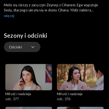
Melis się cieszy z zaręczyn Zeynep z Cihanem. Ege wypytuje
Sedę, dlaczego ukryła się w domu Cihana. Yildiz nabiera
pewności, że to Cavidan jest w ciąży. Kuzey obiecuje Sili
więcej
wyjaśnić sprawę rzekomej ciąży Bahar.
Sezony i odcinki
Odcinki
Odcinki
Miłość i nadzieja
Miłość i nadzieja
odc. 377
odc. 376