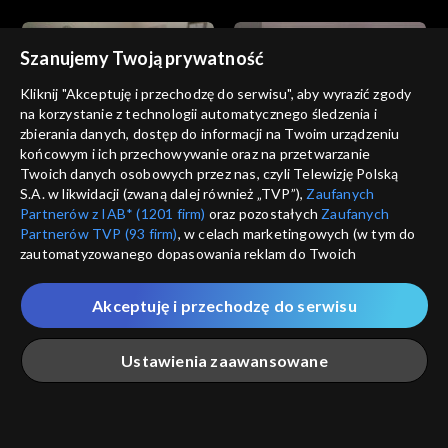
Szanujemy Twoją prywatność
Kliknij "Akceptuję i przechodzę do serwisu", aby wyrazić zgody
na korzystanie z technologii automatycznego śledzenia i
zbierania danych, dostęp do informacji na Twoim urządzeniu
Miłość i nadzieja
Miłość i nadzieja
końcowym i ich przechowywanie oraz na przetwarzanie
odc. 227
odc. 226
Twoich danych osobowych przez nas, czyli Telewizję Polską
S.A. w likwidacji (zwaną dalej również „TVP”),
Zaufanych
Partnerów z IAB* (1201 firm)
oraz pozostałych
Zaufanych
Partnerów TVP (93 firm)
, w celach marketingowych (w tym do
zautomatyzowanego dopasowania reklam do Twoich
zainteresowań i mierzenia ich skuteczności) i pozostałych,
które wskazujemy poniżej, a także zgody na udostępnianie
Akceptuję i przechodzę do serwisu
przez nas identyfikatora PPID do Google.
Miłość i nadzieja
Miłość i nadzieja
odc. 225
odc. 224
Twoje dane osobowe zbierane podczas odwiedzania przez
Ustawienia zaawansowane
Ciebie naszych
poszczególnych serwisów
zwanych dalej
„Portalem”, w tym informacje zapisywane za pomocą
technologii takich jak: pliki cookie, sygnalizatory WWW lub
innych podobnych technologii umożliwiających świadczenie
Główna
Szukaj
Moja lista
Na żywo
Więcej
dopasowanych i bezpiecznych usług, personalizację treści