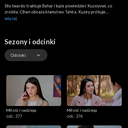
Sila twardo traktuje Bahar i każe powiedzieć Kuzeyowi, co
zrobiła. Cihan obnaża kłamstwo Tahira. Kuzey próbuje
pogodzić Bulenta i Feraye. Bahar obmyśla kolejny plan, by
więcej
ratować skórę.
Sezony i odcinki
Odcinki
Odcinki
Miłość i nadzieja
Miłość i nadzieja
odc. 377
odc. 376