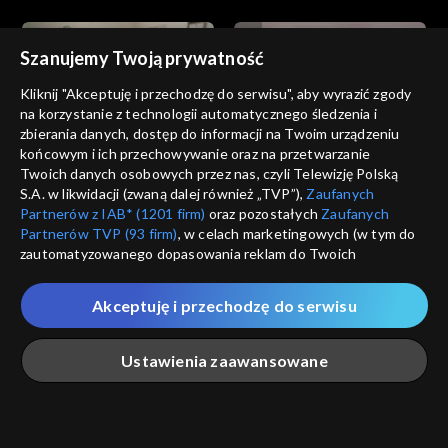
Szanujemy Twoją prywatność
Kliknij "Akceptuję i przechodzę do serwisu", aby wyrazić zgody
na korzystanie z technologii automatycznego śledzenia i
zbierania danych, dostęp do informacji na Twoim urządzeniu
Miłość i nadzieja
Miłość i nadzieja
końcowym i ich przechowywanie oraz na przetwarzanie
odc. 227
odc. 226
Twoich danych osobowych przez nas, czyli Telewizję Polską
S.A. w likwidacji (zwaną dalej również „TVP”),
Zaufanych
Partnerów z IAB* (1201 firm)
oraz pozostałych
Zaufanych
Partnerów TVP (93 firm)
, w celach marketingowych (w tym do
zautomatyzowanego dopasowania reklam do Twoich
zainteresowań i mierzenia ich skuteczności) i pozostałych,
które wskazujemy poniżej, a także zgody na udostępnianie
Akceptuję i przechodzę do serwisu
przez nas identyfikatora PPID do Google.
Miłość i nadzieja
Miłość i nadzieja
odc. 225
odc. 224
Twoje dane osobowe zbierane podczas odwiedzania przez
Ustawienia zaawansowane
Ciebie naszych
poszczególnych serwisów
zwanych dalej
„Portalem”, w tym informacje zapisywane za pomocą
technologii takich jak: pliki cookie, sygnalizatory WWW lub
innych podobnych technologii umożliwiających świadczenie
Główna
Szukaj
Moja lista
Na żywo
Więcej
dopasowanych i bezpiecznych usług, personalizację treści