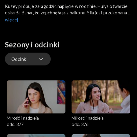
Kuzey próbuje załagodzić napięcie w rodzinie. Hulya otwarcie
oskarża Bahar, że zepchnęła ją z balkonu. Sila jest przekonana o
winie swej siostry. Bulent daje w zęby Tahirowi. Cihan
więcej
sprowadza żonę Tahira.
Sezony i odcinki
Odcinki
Odcinki
Miłość i nadzieja
Miłość i nadzieja
odc. 377
odc. 376