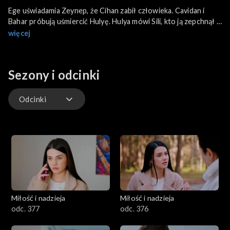
Ege uświadamia Zeynep, że Cihan zabił człowieka. Cavidan i
Bahar próbują uśmiercić Hulyę. Hulya mówi Sili, kto ją zepchnął z
balkonu. Zeynep nie chce słuchać wyjaśnień Cihana.
więcej
Sezony i odcinki
Odcinki
Odcinki
Miłość i nadzieja
Miłość i nadzieja
odc. 377
odc. 376