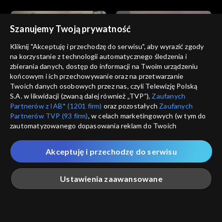
Szanujemy Twoją prywatność
Kliknij "Akceptuję i przechodzę do serwisu", aby wyrazić zgody
na korzystanie z technologii automatycznego śledzenia i
zbierania danych, dostęp do informacji na Twoim urządzeniu
Miłość i nadzieja
Miłość i nadzieja
końcowym i ich przechowywanie oraz na przetwarzanie
odc. 227
odc. 226
Twoich danych osobowych przez nas, czyli Telewizję Polską
S.A. w likwidacji (zwaną dalej również „TVP”),
Zaufanych
Partnerów z IAB* (1201 firm)
oraz pozostałych
Zaufanych
Partnerów TVP (93 firm)
, w celach marketingowych (w tym do
zautomatyzowanego dopasowania reklam do Twoich
zainteresowań i mierzenia ich skuteczności) i pozostałych,
które wskazujemy poniżej, a także zgody na udostępnianie
Akceptuję i przechodzę do serwisu
przez nas identyfikatora PPID do Google.
Miłość i nadzieja
Miłość i nadzieja
odc. 225
odc. 224
Twoje dane osobowe zbierane podczas odwiedzania przez
Ustawienia zaawansowane
Ciebie naszych
poszczególnych serwisów
zwanych dalej
„Portalem”, w tym informacje zapisywane za pomocą
technologii takich jak: pliki cookie, sygnalizatory WWW lub
innych podobnych technologii umożliwiających świadczenie
Główna
Szukaj
Moja lista
Na żywo
Więcej
dopasowanych i bezpiecznych usług, personalizację treści