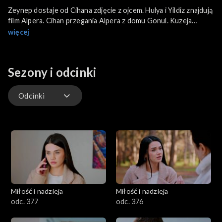
Zeynep dostaje od Cihana zdjęcie z ojcem. Hulya i Yildiz znajdują
film Alpera. Cihan przegania Alpera z domu Gonul. Kuzeja
dręczą wątpliwości związane z Silą. Alper mówi Cihanowi, kto
więcej
jest ojcem Zeynep.
Sezony i odcinki
Odcinki
Odcinki
Miłość i nadzieja
Miłość i nadzieja
odc. 377
odc. 376