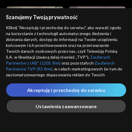
Szanujemy Twoją prywatność
Kliknij "Akceptuję i przechodzę do serwisu", aby wyrazić zgody
na korzystanie z technologii automatycznego śledzenia i
zbierania danych, dostęp do informacji na Twoim urządzeniu
Miłość i nadzieja
Miłość i nadzieja
końcowym i ich przechowywanie oraz na przetwarzanie
odc. 227
odc. 226
Twoich danych osobowych przez nas, czyli Telewizję Polską
S.A. w likwidacji (zwaną dalej również „TVP”),
Zaufanych
Partnerów z IAB* (1201 firm)
oraz pozostałych
Zaufanych
Partnerów TVP (93 firm)
, w celach marketingowych (w tym do
zautomatyzowanego dopasowania reklam do Twoich
zainteresowań i mierzenia ich skuteczności) i pozostałych,
które wskazujemy poniżej, a także zgody na udostępnianie
Akceptuję i przechodzę do serwisu
przez nas identyfikatora PPID do Google.
Miłość i nadzieja
Miłość i nadzieja
odc. 225
odc. 224
Twoje dane osobowe zbierane podczas odwiedzania przez
Ustawienia zaawansowane
Ciebie naszych
poszczególnych serwisów
zwanych dalej
„Portalem”, w tym informacje zapisywane za pomocą
technologii takich jak: pliki cookie, sygnalizatory WWW lub
innych podobnych technologii umożliwiających świadczenie
Główna
Szukaj
Moja lista
Na żywo
Więcej
dopasowanych i bezpiecznych usług, personalizację treści