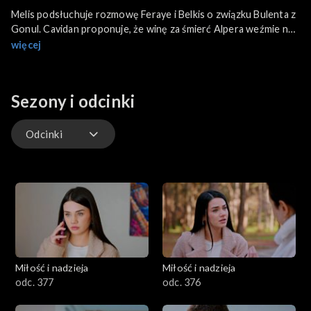
Melis podsłuchuje rozmowę Feraye i Belkis o związku Bulenta z
Gonul. Cavidan proponuje, że winę za śmierć Alpera weźmie na
siebie. Cihan wścieka się na Sedę, że mieszka z Gonul. Kuzey
więcej
akceptuje pomysł ożenku z Bahar.
Sezony i odcinki
Odcinki
Odcinki
Miłość i nadzieja
Miłość i nadzieja
odc. 377
odc. 376