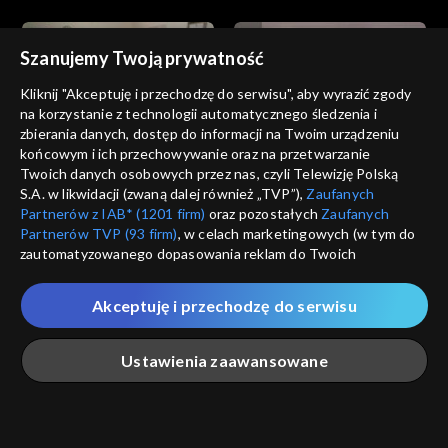
Szanujemy Twoją prywatność
Kliknij "Akceptuję i przechodzę do serwisu", aby wyrazić zgody
na korzystanie z technologii automatycznego śledzenia i
zbierania danych, dostęp do informacji na Twoim urządzeniu
Miłość i nadzieja
Miłość i nadzieja
końcowym i ich przechowywanie oraz na przetwarzanie
odc. 227
odc. 226
Twoich danych osobowych przez nas, czyli Telewizję Polską
S.A. w likwidacji (zwaną dalej również „TVP”),
Zaufanych
Partnerów z IAB* (1201 firm)
oraz pozostałych
Zaufanych
Partnerów TVP (93 firm)
, w celach marketingowych (w tym do
zautomatyzowanego dopasowania reklam do Twoich
zainteresowań i mierzenia ich skuteczności) i pozostałych,
które wskazujemy poniżej, a także zgody na udostępnianie
Akceptuję i przechodzę do serwisu
przez nas identyfikatora PPID do Google.
Miłość i nadzieja
Miłość i nadzieja
odc. 225
odc. 224
Twoje dane osobowe zbierane podczas odwiedzania przez
Ustawienia zaawansowane
Ciebie naszych
poszczególnych serwisów
zwanych dalej
„Portalem”, w tym informacje zapisywane za pomocą
technologii takich jak: pliki cookie, sygnalizatory WWW lub
innych podobnych technologii umożliwiających świadczenie
Główna
Szukaj
Moja lista
Na żywo
Więcej
dopasowanych i bezpiecznych usług, personalizację treści