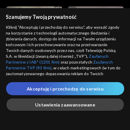
Szanujemy Twoją prywatność
Kliknij "Akceptuję i przechodzę do serwisu", aby wyrazić zgody
na korzystanie z technologii automatycznego śledzenia i
zbierania danych, dostęp do informacji na Twoim urządzeniu
Miłość i nadzieja
Miłość i nadzieja
końcowym i ich przechowywanie oraz na przetwarzanie
odc. 227
odc. 226
Twoich danych osobowych przez nas, czyli Telewizję Polską
S.A. w likwidacji (zwaną dalej również „TVP”),
Zaufanych
Partnerów z IAB* (1201 firm)
oraz pozostałych
Zaufanych
Partnerów TVP (93 firm)
, w celach marketingowych (w tym do
zautomatyzowanego dopasowania reklam do Twoich
zainteresowań i mierzenia ich skuteczności) i pozostałych,
które wskazujemy poniżej, a także zgody na udostępnianie
Akceptuję i przechodzę do serwisu
przez nas identyfikatora PPID do Google.
Miłość i nadzieja
Miłość i nadzieja
odc. 225
odc. 224
Twoje dane osobowe zbierane podczas odwiedzania przez
Ustawienia zaawansowane
Ciebie naszych
poszczególnych serwisów
zwanych dalej
„Portalem”, w tym informacje zapisywane za pomocą
technologii takich jak: pliki cookie, sygnalizatory WWW lub
innych podobnych technologii umożliwiających świadczenie
Główna
Szukaj
Moja lista
Na żywo
Więcej
dopasowanych i bezpiecznych usług, personalizację treści