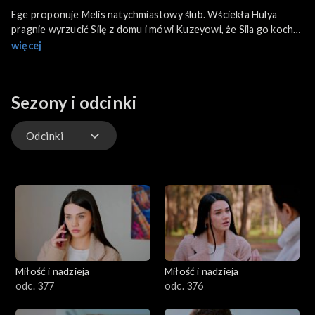
Ege proponuje Melis natychmiastowy ślub. Wściekła Hulya
pragnie wyrzucić Silę z domu i mówi Kuzeyowi, że Sila go kocha.
Sila traci przytomność. Bahar mówi Kuzeyowi o filmiku Sili, a on
więcej
znajduje go na komputerze.
Sezony i odcinki
Odcinki
Odcinki
Miłość i nadzieja
Miłość i nadzieja
odc. 377
odc. 376