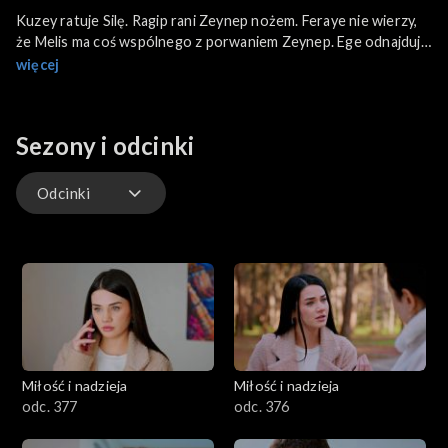
Kuzey ratuje Silę. Ragip rani Zeynep nożem. Feraye nie wierzy,
że Melis ma coś wspólnego z porwaniem Zeynep. Ege odnajduje
Zeynep. Naciye zła z powodu nowych gości w domu.
więcej
Sezony i odcinki
Odcinki
Odcinki
Miłość i nadzieja
Miłość i nadzieja
odc. 377
odc. 376