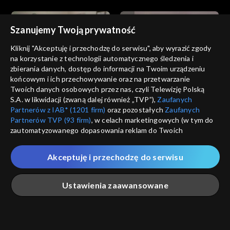
Szanujemy Twoją prywatność
Kliknij "Akceptuję i przechodzę do serwisu", aby wyrazić zgody
na korzystanie z technologii automatycznego śledzenia i
zbierania danych, dostęp do informacji na Twoim urządzeniu
Miłość i nadzieja
Miłość i nadzieja
końcowym i ich przechowywanie oraz na przetwarzanie
odc. 227
odc. 226
Twoich danych osobowych przez nas, czyli Telewizję Polską
S.A. w likwidacji (zwaną dalej również „TVP”),
Zaufanych
Partnerów z IAB* (1201 firm)
oraz pozostałych
Zaufanych
Partnerów TVP (93 firm)
, w celach marketingowych (w tym do
zautomatyzowanego dopasowania reklam do Twoich
zainteresowań i mierzenia ich skuteczności) i pozostałych,
które wskazujemy poniżej, a także zgody na udostępnianie
Akceptuję i przechodzę do serwisu
przez nas identyfikatora PPID do Google.
Miłość i nadzieja
Miłość i nadzieja
odc. 225
odc. 224
Twoje dane osobowe zbierane podczas odwiedzania przez
Ustawienia zaawansowane
Ciebie naszych
poszczególnych serwisów
zwanych dalej
„Portalem”, w tym informacje zapisywane za pomocą
technologii takich jak: pliki cookie, sygnalizatory WWW lub
innych podobnych technologii umożliwiających świadczenie
Główna
Szukaj
Moja lista
Na żywo
Więcej
dopasowanych i bezpiecznych usług, personalizację treści