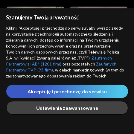
Szanujemy Twoją prywatność
Kliknij "Akceptuję i przechodzę do serwisu", aby wyrazić zgody
na korzystanie z technologii automatycznego śledzenia i
zbierania danych, dostęp do informacji na Twoim urządzeniu
Miłość i nadzieja
Miłość i nadzieja
końcowym i ich przechowywanie oraz na przetwarzanie
odc. 227
odc. 226
Twoich danych osobowych przez nas, czyli Telewizję Polską
S.A. w likwidacji (zwaną dalej również „TVP”),
Zaufanych
Partnerów z IAB* (1201 firm)
oraz pozostałych
Zaufanych
Partnerów TVP (93 firm)
, w celach marketingowych (w tym do
zautomatyzowanego dopasowania reklam do Twoich
zainteresowań i mierzenia ich skuteczności) i pozostałych,
które wskazujemy poniżej, a także zgody na udostępnianie
Akceptuję i przechodzę do serwisu
przez nas identyfikatora PPID do Google.
Miłość i nadzieja
Miłość i nadzieja
odc. 225
odc. 224
Twoje dane osobowe zbierane podczas odwiedzania przez
Ustawienia zaawansowane
Ciebie naszych
poszczególnych serwisów
zwanych dalej
„Portalem”, w tym informacje zapisywane za pomocą
technologii takich jak: pliki cookie, sygnalizatory WWW lub
innych podobnych technologii umożliwiających świadczenie
Główna
Szukaj
Moja lista
Na żywo
Więcej
dopasowanych i bezpiecznych usług, personalizację treści