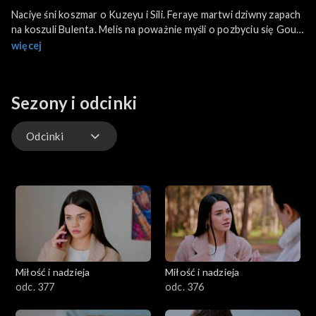
Naciye śni koszmar o Kuzeyu i Sili. Feraye martwi dziwny zapach
na koszuli Bulenta. Melis na poważnie myśli o pozbyciu się Goul i
Zeynep. Kuzey odwiedza Silę w miejscu nowej „pracy".
więcej
Sezony i odcinki
Odcinki
Odcinki
Miłość i nadzieja
Miłość i nadzieja
odc. 377
odc. 376