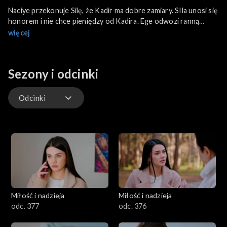
Naciye przekonuje Silę, że Kadir ma dobre zamiary. SIla unosi się
honorem i nie chce pieniędzy od Kadira. Ege odwozi ranną
Gonul do szpitala. Yigit wyznaje Bulentowi, co się stało. Kadir
więcej
postanawia oświadczyć się Sili.
Sezony i odcinki
Odcinki
Odcinki
Miłość i nadzieja
Miłość i nadzieja
odc. 377
odc. 376