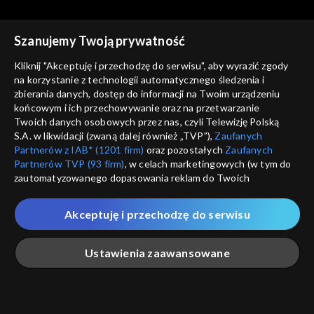
Szanujemy Twoją prywatność
Kliknij "Akceptuję i przechodzę do serwisu", aby wyrazić zgody
na korzystanie z technologii automatycznego śledzenia i
zbierania danych, dostęp do informacji na Twoim urządzeniu
Miłość i nadzieja
Miłość i nadzieja
końcowym i ich przechowywanie oraz na przetwarzanie
odc. 227
odc. 226
Twoich danych osobowych przez nas, czyli Telewizję Polską
S.A. w likwidacji (zwaną dalej również „TVP”),
Zaufanych
Partnerów z IAB* (1201 firm)
oraz pozostałych
Zaufanych
Partnerów TVP (93 firm)
, w celach marketingowych (w tym do
zautomatyzowanego dopasowania reklam do Twoich
zainteresowań i mierzenia ich skuteczności) i pozostałych,
które wskazujemy poniżej, a także zgody na udostępnianie
Akceptuję i przechodzę do serwisu
przez nas identyfikatora PPID do Google.
Miłość i nadzieja
Miłość i nadzieja
odc. 225
odc. 224
Twoje dane osobowe zbierane podczas odwiedzania przez
Ustawienia zaawansowane
Ciebie naszych
poszczególnych serwisów
zwanych dalej
„Portalem”, w tym informacje zapisywane za pomocą
technologii takich jak: pliki cookie, sygnalizatory WWW lub
innych podobnych technologii umożliwiających świadczenie
Główna
Szukaj
Moja lista
Na żywo
Więcej
dopasowanych i bezpiecznych usług, personalizację treści