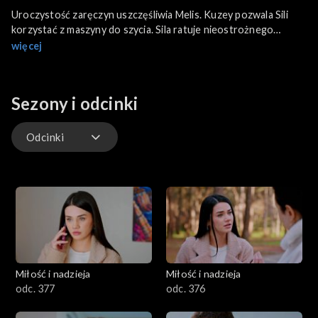
Uroczystość zaręczyn uszczęśliwia Melis. Kuzey pozwala Sili
korzystać z maszyny do szycia. Sila ratuje nieostrożnego
przechodnia przed potrąceniem przez samochód. To dawny
więcej
znajomy rodziny. Opowiada, jak dziewczyna bezinteresownie go
uratowała.
Sezony i odcinki
Odcinki
Odcinki
Miłość i nadzieja
Miłość i nadzieja
odc. 377
odc. 376