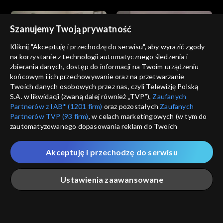
Szanujemy Twoją prywatność
Kliknij "Akceptuję i przechodzę do serwisu", aby wyrazić zgody
na korzystanie z technologii automatycznego śledzenia i
zbierania danych, dostęp do informacji na Twoim urządzeniu
Miłość i nadzieja
Miłość i nadzieja
końcowym i ich przechowywanie oraz na przetwarzanie
odc. 227
odc. 226
Twoich danych osobowych przez nas, czyli Telewizję Polską
S.A. w likwidacji (zwaną dalej również „TVP”),
Zaufanych
Partnerów z IAB* (1201 firm)
oraz pozostałych
Zaufanych
Partnerów TVP (93 firm)
, w celach marketingowych (w tym do
zautomatyzowanego dopasowania reklam do Twoich
zainteresowań i mierzenia ich skuteczności) i pozostałych,
które wskazujemy poniżej, a także zgody na udostępnianie
Akceptuję i przechodzę do serwisu
przez nas identyfikatora PPID do Google.
Miłość i nadzieja
Miłość i nadzieja
odc. 225
odc. 224
Twoje dane osobowe zbierane podczas odwiedzania przez
Ustawienia zaawansowane
Ciebie naszych
poszczególnych serwisów
zwanych dalej
„Portalem”, w tym informacje zapisywane za pomocą
technologii takich jak: pliki cookie, sygnalizatory WWW lub
innych podobnych technologii umożliwiających świadczenie
Główna
Szukaj
Moja lista
Na żywo
Więcej
dopasowanych i bezpiecznych usług, personalizację treści