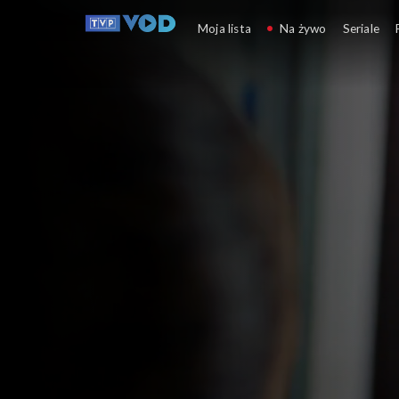
Miłość i nadzieja
Moja lista
Na żywo
Seriale