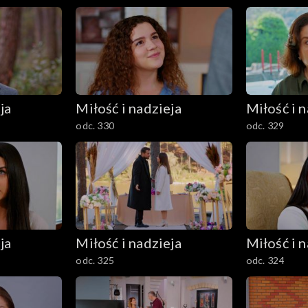
ja
Miłość i nadzieja
Miłość i n
odc. 330
odc. 329
ja
Miłość i nadzieja
Miłość i n
odc. 325
odc. 324