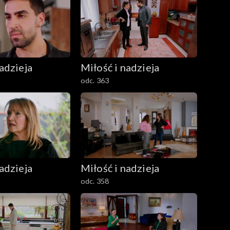
adzieja
Miłość i nadzieja
odc. 363
adzieja
Miłość i nadzieja
odc. 358