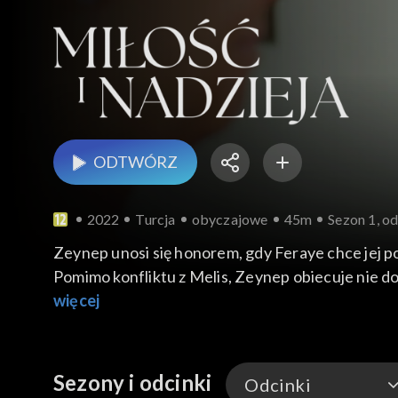
ODTWÓRZ
2022
Turcja
obyczajowe
45m
Sezon 1, od
Zeynep unosi się honorem, gdy Feraye chce jej p
Pomimo konfliktu z Melis, Zeynep obiecuje nie do
więcej
Sezony i odcinki
Odcinki