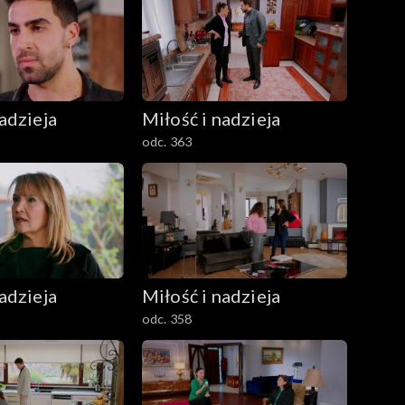
adzieja
Miłość i nadzieja
odc. 363
adzieja
Miłość i nadzieja
odc. 358