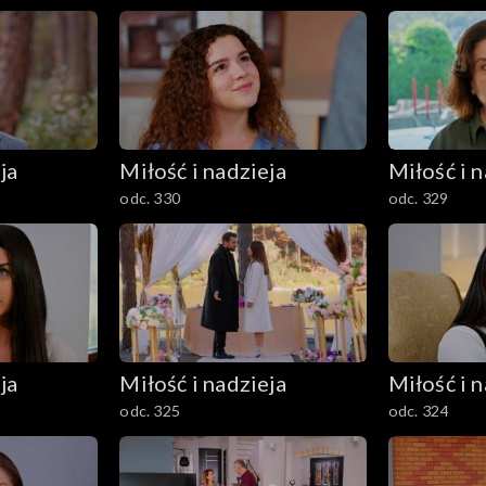
ja
Miłość i nadzieja
Miłość i n
odc. 330
odc. 329
ja
Miłość i nadzieja
Miłość i n
odc. 325
odc. 324