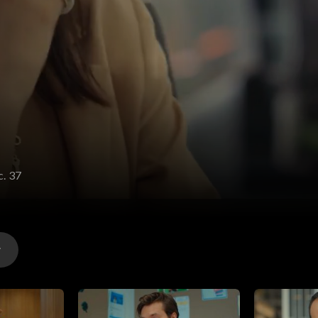
c. 37