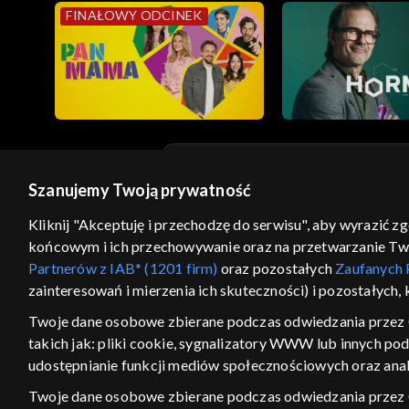
FINAŁOWY ODCINEK
Szanujemy Twoją prywatność
© 2026 Telewizja Polska S.A. w likwidacji
Kliknij "Akceptuję i przechodzę do serwisu", aby wyrazić z
regulamin serwisu
cennik
polityka prywatności
końcowym i ich przechowywanie oraz na przetwarzanie Twoic
GEOLOKALIZA
Partnerów z IAB* (1201 firm)
oraz pozostałych
Zaufanych 
zainteresowań i mierzenia ich skuteczności) i pozostałych,
ŁĄCZYSZ SIĘ SPOZA PO
Twoje dane osobowe zbierane podczas odwiedzania przez 
Kraj, z którego się łączysz, to Stan
takich jak: pliki cookie, sygnalizatory WWW lub innych po
w związku z czym część tytułów na
udostępnianie funkcji mediów społecznościowych oraz anal
VOD może być nieodstępna. Spr
materiały możesz obejr
Twoje dane osobowe zbierane podczas odwiedzania przez