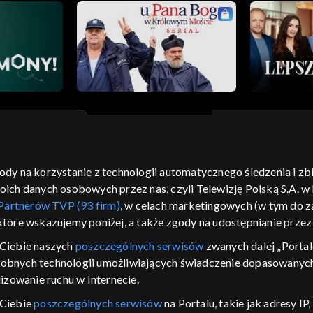
gody na korzystanie z technologii automatycznego śledzenia i z
moje zgody
pomoc
kontakt
voucher
dostępno
h danych osobowych przez nas, czyli Telewizję Polską S.A. w l
CJA
Partnerów TVP (93 firm)
, w celach marketingowych (w tym do
 które wskazujemy poniżej, a także zgody na udostępnianie prze
LSKI
Ciebie naszych
poszczególnych serwisów
zwanych dalej „Portal
y Zjednoczone ,
dobnych technologii umożliwiających świadczenie dopasowanych i
 platformie TVP
izowanie ruchu w Internecie.
awdź, które
zeć.
 Ciebie
poszczególnych serwisów
na Portalu, takie jak adresy I