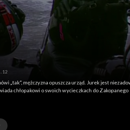
. 12
 mówi „tak”, mężczyzna opuszcza urząd. Jurek jest niezad
owiada chłopakowi o swoich wycieczkach do Zakopanego 
ry przyznaje się gościom weselnym, że dzień ślubu z Wikto
że wychodząc za Cezarego popełniła błąd. Jurek autost
otyka w Warszawie Ewę, ta przyznaje się do kłamstwa, 