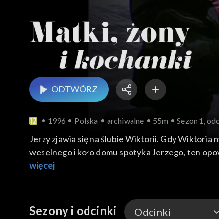
ODTWÓRZ
1996
Polska
archiwalne
55m
Sezon 1, odc
Jerzy zjawia się na ślubie Wiktorii. Gdy Wiktoria
weselnego i koło domu spotyka Jerzego, ten op
życzenie, które zawsze potem się spełniało. Ceza
więcej
tymczasem Wiktoria z płaczem wyznaje Wandzie, 
Giewontem „wypowiedzieć życzenie”. Wiktoria sp
Cezarego.
Sezony i odcinki
Odcinki