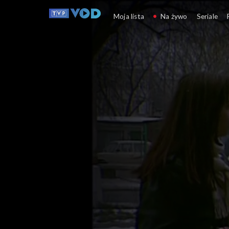
Matki, żony i kochanki
Moja lista
Na żywo
Seriale