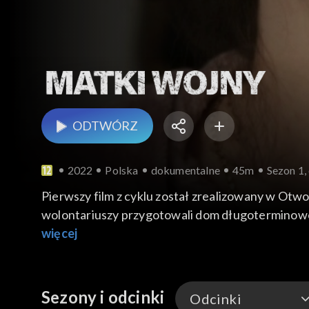
ODTWÓRZ
2022
Polska
dokumentalne
45m
Sezon 1,
Pierwszy film z cyklu został zrealizowany w Otw
wolontariuszy przygotowali dom długoterminoweg
więcej
Sezony i odcinki
Odcinki