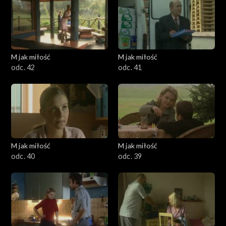
M jak miłość
M jak miłość
odc. 42
odc. 41
M jak miłość
M jak miłość
odc. 40
odc. 39