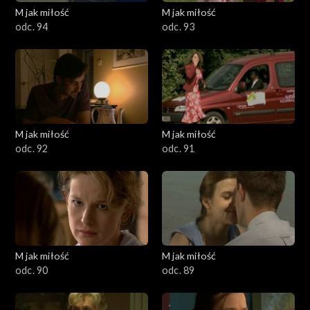
601–700
M jak miłość
M jak miłość
odc. 94
odc. 93
501–600
401–500
301–400
M jak miłość
M jak miłość
201–300
odc. 92
odc. 91
101–200
1–100
M jak miłość
M jak miłość
odc. 90
odc. 89