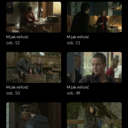
M jak miłość
M jak miłość
odc. 52
odc. 51
M jak miłość
M jak miłość
odc. 50
odc. 49