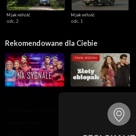
M jak miłość
M jak miłość
odc. 2
odc. 1
Rekomendowane dla Ciebie
FINAŁ SEZONU
© 2026 Telewizja Polska S.A. w likwidacji
regulamin serwisu
cennik