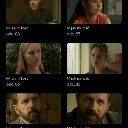
M jak miłość
M jak miłość
odc. 88
odc. 87
M jak miłość
M jak miłość
odc. 86
odc. 85