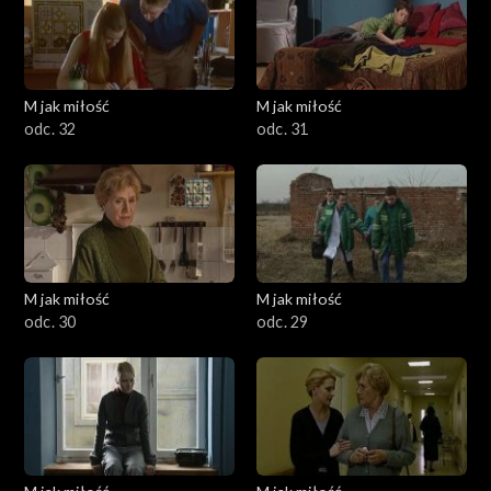
M jak miłość
M jak miłość
odc. 32
odc. 31
M jak miłość
M jak miłość
odc. 30
odc. 29