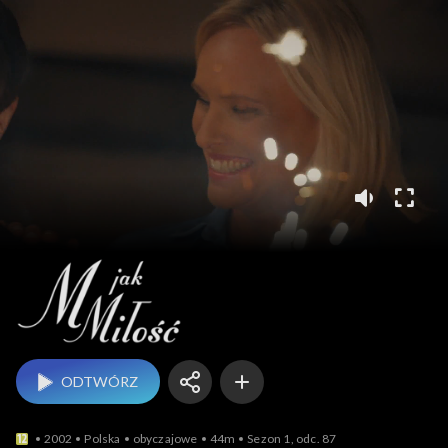
M jak miłość
ODTWÓRZ
2002
Polska
obyczajowe
44m
Sezon 1, odc. 87