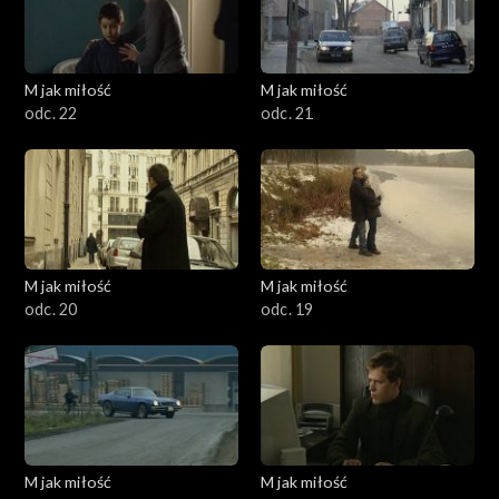
M jak miłość
M jak miłość
odc. 22
odc. 21
M jak miłość
M jak miłość
odc. 20
odc. 19
M jak miłość
M jak miłość