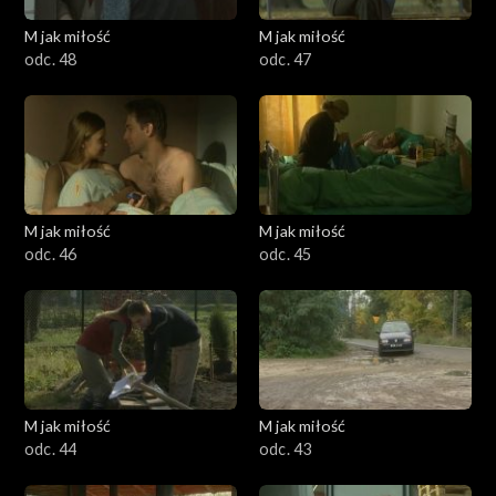
M jak miłość
M jak miłość
odc. 48
odc. 47
M jak miłość
M jak miłość
odc. 46
odc. 45
M jak miłość
M jak miłość
odc. 44
odc. 43