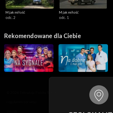
M jak miłość
M jak miłość
odc. 2
odc. 1
Rekomendowane dla Ciebie
© 2026 Telewizja Polska S.A. w likwidacji
regulamin serwisu
cennik