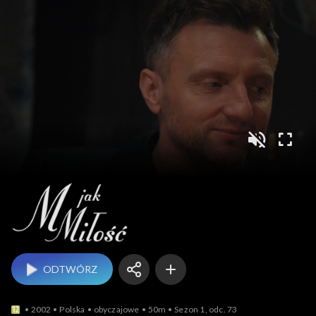
M jak miłość
ODTWÓRZ
2002
Polska
obyczajowe
50m
Sezon 1, odc. 73