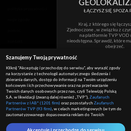
GEOLOKALIZ
polityka prywatności
ŁĄCZYSZ SIĘ SPOZA 
moje zgody
Kraj, z którego się łączys
Zjednoczone , w związku z czy
pomoc
na platformie TVP VOD
nieodstępna. Sprawdź, które m
kontakt
obejrzeć.
voucher
Szanujemy Twoją prywatność
Nie pokazuj pon
dostępność
Kliknij "Akceptuję i przechodzę do serwisu", aby wyrazić zgody
na korzystanie z technologii automatycznego śledzenia i
informacje o dostawcy usług
ANULUJ
SP
zbierania danych, dostęp do informacji na Twoim urządzeniu
końcowym i ich przechowywanie oraz na przetwarzanie
Twoich danych osobowych przez nas, czyli Telewizję Polską
S.A. w likwidacji (zwaną dalej również „TVP”),
Zaufanych
Partnerów z IAB* (1201 firm)
oraz pozostałych
Zaufanych
Partnerów TVP (93 firm)
, w celach marketingowych (w tym do
zautomatyzowanego dopasowania reklam do Twoich
zainteresowań i mierzenia ich skuteczności) i pozostałych,
które wskazujemy poniżej, a także zgody na udostępnianie
Akceptuję i przechodzę do serwisu