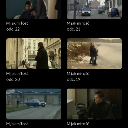
M jak miłość
M jak miłość
odc. 22
odc. 21
M jak miłość
M jak miłość
odc. 20
odc. 19
M jak miłość
M jak miłość