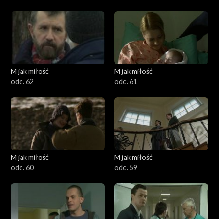
M jak miłość
M jak miłość
odc. 62
odc. 61
M jak miłość
M jak miłość
odc. 60
odc. 59