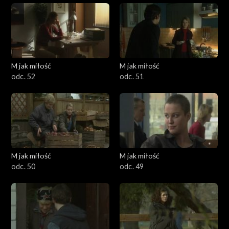
M jak miłość
M jak miłość
odc. 52
odc. 51
M jak miłość
M jak miłość
odc. 50
odc. 49