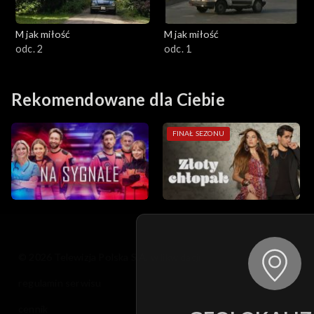
M jak miłość
M jak miłość
odc. 2
odc. 1
Rekomendowane dla Ciebie
FINAŁ SEZONU
© 2026 Telewizja Polska S.A. w likwidacji
regulamin serwisu
cennik