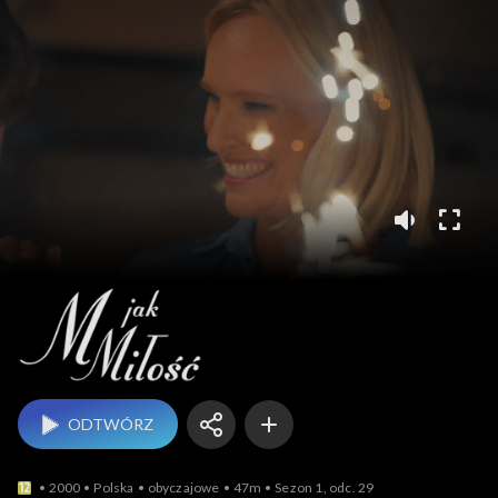
M jak miłość
ODTWÓRZ
2000
Polska
obyczajowe
47m
Sezon 1, odc. 29