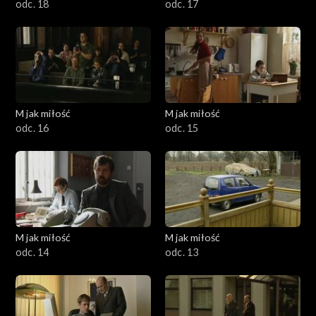
odc. 18
odc. 17
M jak miłość
M jak miłość
odc. 16
odc. 15
M jak miłość
M jak miłość
odc. 14
odc. 13