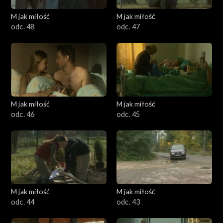
M jak miłość
M jak miłość
odc. 48
odc. 47
M jak miłość
M jak miłość
odc. 46
odc. 45
M jak miłość
M jak miłość
odc. 44
odc. 43