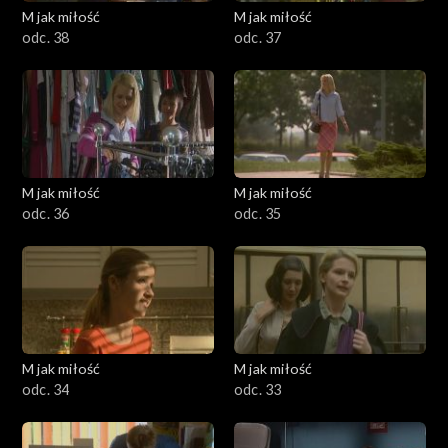
M jak miłość
M jak miłość
odc. 38
odc. 37
M jak miłość
M jak miłość
odc. 36
odc. 35
M jak miłość
M jak miłość
odc. 34
odc. 33