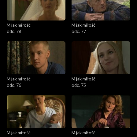
M jak miłość
M jak miłość
odc. 78
odc. 77
M jak miłość
M jak miłość
odc. 76
odc. 75
M jak miłość
M jak miłość