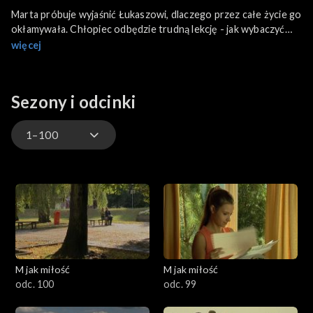
Marta próbuje wyjaśnić Łukaszowi, dlaczego przez całe życie go
okłamywała. Chłopiec odbędzie trudną lekcję - jak wybaczyć
matce. Tymczasem Norbert dopomina się o ustalenie zasad
więcej
kontaktowania się z synem. Życie Marty, Łukasza i Jacka ma się
zmienić diametralnie.
Sezony i odcinki
1–100
1901–
1801–1900
1701–1800
M jak miłość
M jak miłość
1601–1700
odc. 100
odc. 99