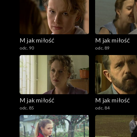
1001–1100
901–1000
M jak miłość
M jak miłość
801–900
odc. 90
odc. 89
701–800
601–700
501–600
M jak miłość
M jak miłość
401–500
odc. 85
odc. 84
301–400
201–300