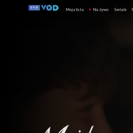
M jak miłość
Moja lista
Na żywo
Seriale