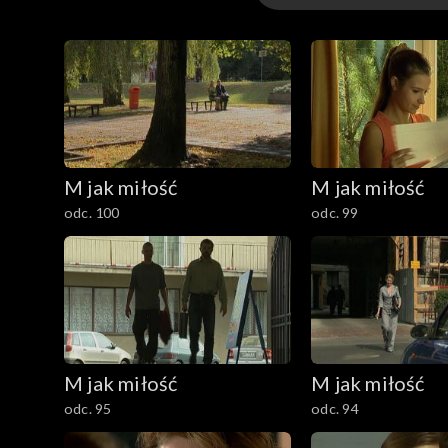
1901–
1801–1900
1701–1800
M jak miłość
M jak miłość
1601–1700
odc. 100
odc. 99
1501–1600
1401–1500
1301–1400
M jak miłość
M jak miłość
1201–1300
odc. 95
odc. 94
1101–1200